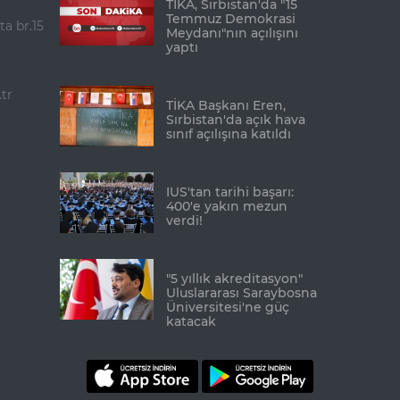
TİKA, Sırbistan'da "15
Temmuz Demokrasi
ta br.15
Meydanı"nın açılışını
yaptı
tr
TİKA Başkanı Eren,
Sırbistan'da açık hava
sınıf açılışına katıldı
IUS'tan tarihi başarı:
400'e yakın mezun
verdi!
"5 yıllık akreditasyon"
Uluslararası Saraybosna
Üniversitesi'ne güç
katacak