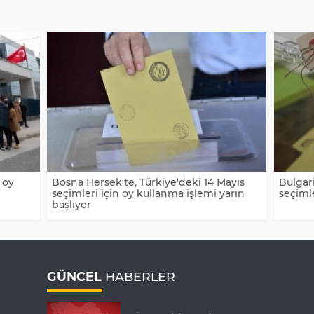
 oy
Bosna Hersek'te, Türkiye'deki 14 Mayıs
Bulgari
seçimleri için oy kullanma işlemi yarın
seçimle
başlıyor
GÜNCEL
HABERLER