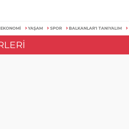
EKONOMİ
YAŞAM
SPOR
BALKANLAR'I TANIYALIM
RLERI