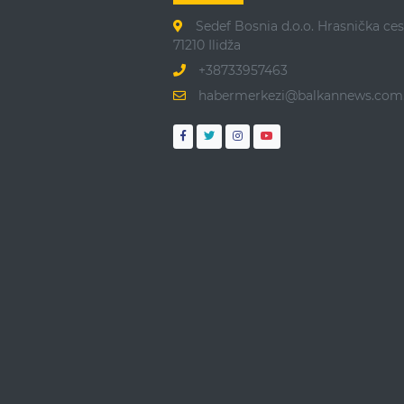
Sedef Bosnia d.o.o. Hrasnička ces
71210 Ilidža
+38733957463
habermerkezi@balkannews.com.