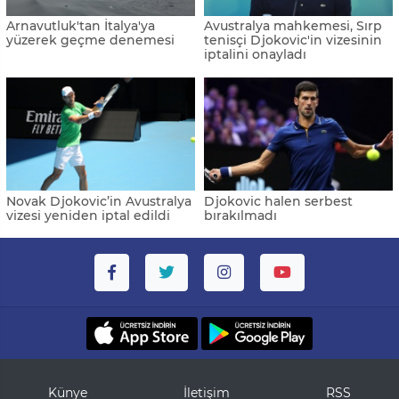
Arnavutluk'tan İtalya'ya
Avustralya mahkemesi, Sırp
yüzerek geçme denemesi
tenisçi Djokovic'in vizesinin
iptalini onayladı
Novak Djokovic’in Avustralya
Djokovic halen serbest
vizesi yeniden iptal edildi
bırakılmadı
Künye
İletişim
RSS