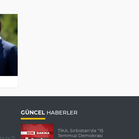
GÜNCEL
HABERLER
TİKA, Sırbistan'da "15
Temmuz Demokrasi
ta br.15