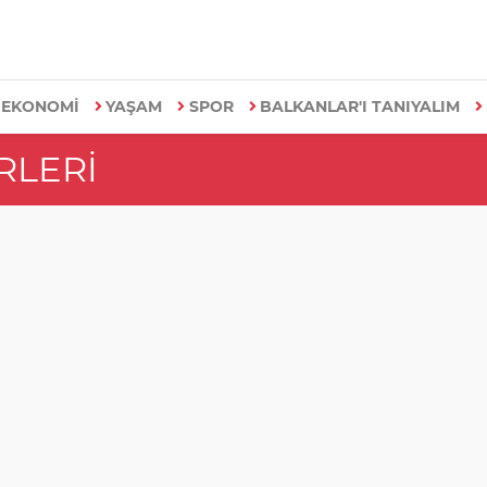
EKONOMİ
YAŞAM
SPOR
BALKANLAR'I TANIYALIM
RLERI