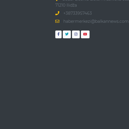
71210 Ilidža
+38733957463
habermerkezi@balkannews.com.