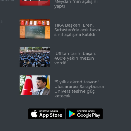
Meydanı"nın açılışını
yaptı
tr
TİKA Başkanı Eren,
Sırbistan'da açık hava
sınıf açılışına katıldı
IUS'tan tarihi başarı:
400'e yakın mezun
verdi!
"5 yıllık akreditasyon"
Uluslararası Saraybosna
Üniversitesi'ne güç
katacak