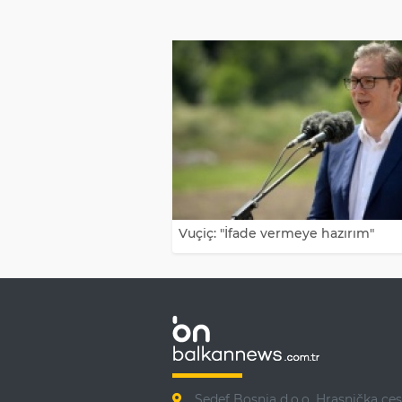
Vuçiç: "İfade vermeye hazırım"
Sedef Bosnia d.o.o. Hrasnička ces