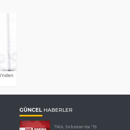
ği’nden
GÜNCEL
HABERLER
TİKA, Sırbistan'da "15