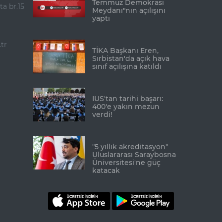
Temmuz Demokrasi
ta br.15
Meydanı"nın açılışını
yaptı
tr
TİKA Başkanı Eren,
Sırbistan'da açık hava
sınıf açılışına katıldı
IUS'tan tarihi başarı:
400'e yakın mezun
verdi!
"5 yıllık akreditasyon"
Uluslararası Saraybosna
Üniversitesi'ne güç
katacak