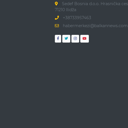
Sedef Bosnia d.o.o. Hrasnička ces
71210 Ilidža
+38733957463
habermerkezi@balkannews.com.