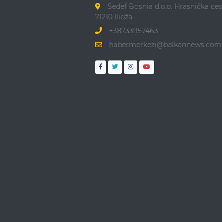
Sedef Bosnia d.o.o. Hrasnička ces
71210 Ilidža
+38733957463
habermerkezi@balkannews.com.