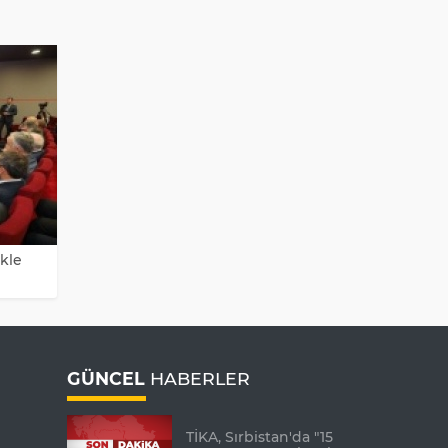
kle
GÜNCEL
HABERLER
TİKA, Sırbistan'da "15