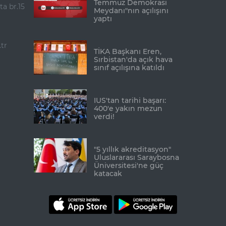
Temmuz Demokrasi
ta br.15
Meydanı"nın açılışını
yaptı
tr
TİKA Başkanı Eren,
Sırbistan'da açık hava
sınıf açılışına katıldı
IUS'tan tarihi başarı:
400'e yakın mezun
verdi!
"5 yıllık akreditasyon"
Uluslararası Saraybosna
Üniversitesi'ne güç
katacak