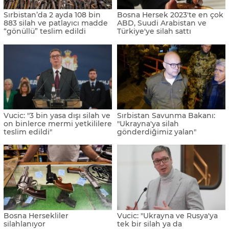
Sırbistan’da 2 ayda 108 bin
Bosna Hersek 2023'te en çok
883 silah ve patlayıcı madde
ABD, Suudi Arabistan ve
“gönüllü” teslim edildi
Türkiye'ye silah sattı
Vucic: "3 bin yasa dışı silah ve
Sırbistan Savunma Bakanı:
on binlerce mermi yetkililere
"Ukrayna'ya silah
teslim edildi"
gönderdiğimiz yalan"
Bosna Hersekliler
Vucic: "Ukrayna ve Rusya'ya
silahlanıyor
tek bir silah ya da