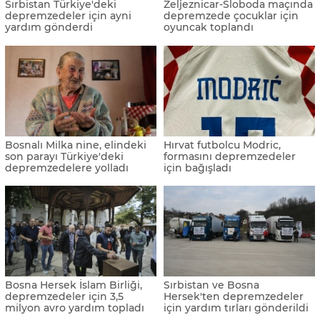
Sırbistan Türkiye'deki
Zeljeznicar-Sloboda maçında
depremzedeler için ayni
depremzede çocuklar için
yardım gönderdi
oyuncak toplandı
Bosnalı Milka nine, elindeki
Hırvat futbolcu Modric,
son parayı Türkiye'deki
formasını depremzedeler
depremzedelere yolladı
için bağışladı
Bosna Hersek İslam Birliği,
Sırbistan ve Bosna
depremzedeler için 3,5
Hersek'ten depremzedeler
milyon avro yardım topladı
için yardım tırları gönderildi