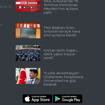
TİKA, Sırbistan'da "15
Temmuz Demokrasi
ta br.15
Meydanı"nın açılışını
yaptı
tr
TİKA Başkanı Eren,
Sırbistan'da açık hava
sınıf açılışına katıldı
IUS'tan tarihi başarı:
400'e yakın mezun
verdi!
"5 yıllık akreditasyon"
Uluslararası Saraybosna
Üniversitesi'ne güç
katacak