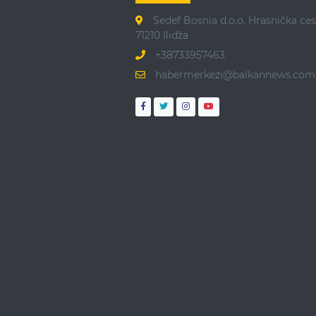
Sedef Bosnia d.o.o. Hrasnička ces
71210 Ilidža
+38733957463
habermerkezi@balkannews.com.