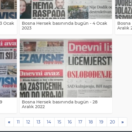
23 Ocak
Bosna Hersek basınında bugün - 4 Ocak
Bosna 
2023
Aralık 
29
Bosna Hersek basınında bugün - 28
Aralık 2022
«
11
12
13
14
15
16
17
18
19
20
»