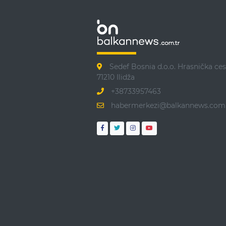
Sedef Bosnia d.o.o. Hrasnička ces
71210 Ilidža
+38733957463
habermerkezi@balkannews.com.