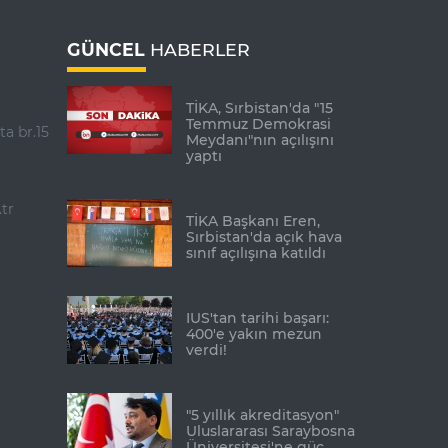
GÜNCEL
HABERLER
TİKA, Sırbistan'da "15
Temmuz Demokrasi
ta br.15
Meydanı"nın açılışını
yaptı
tr
TİKA Başkanı Eren,
Sırbistan'da açık hava
sınıf açılışına katıldı
IUS'tan tarihi başarı:
400'e yakın mezun
verdi!
"5 yıllık akreditasyon"
Uluslararası Saraybosna
Üniversitesi'ne güç