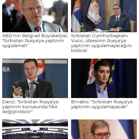
ABD'nin Belgrad Büyükelçisi:
Sırbistan Cumhurbaşkanı
"Sırbistan Rusya'ya yaptırım
Vucic, ülkesinin Rusya'ya
uygulamalı"
yaptırım uygulamayacağını
bildirdi
Dacic: "Sırbistan Rusya'ya
Brnabic: "Sırbistan Rusya'ya
yaptırım konusunda fikir
yaptırım uygulamayacak"
değiştirebilir"