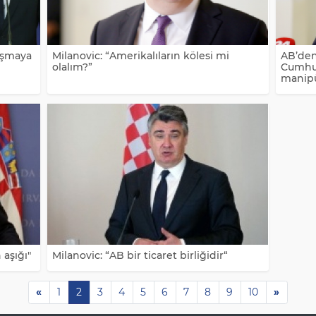
laşmaya
Milanovic: “Amerikalıların kölesi mi
AB’den
olalım?”
Cumhurb
manipü
 aşığı"
Milanovic: “AB bir ticaret birliğidir“
«
1
2
3
4
5
6
7
8
9
10
»