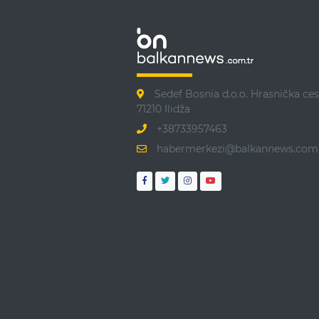
Sedef Bosnia d.o.o. Hrasnička ces
71210 Ilidža
+38733957463
habermerkezi@balkannews.com.