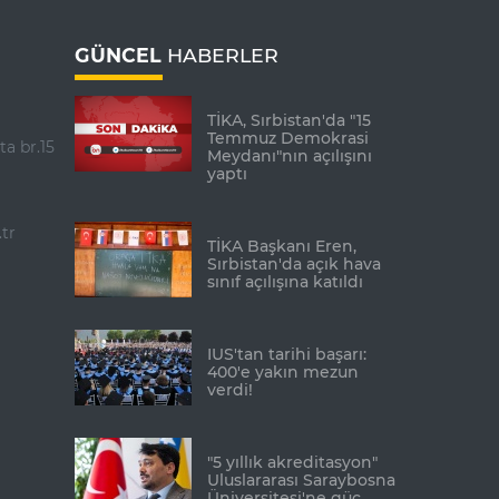
GÜNCEL
HABERLER
TİKA, Sırbistan'da "15
Temmuz Demokrasi
ta br.15
Meydanı"nın açılışını
yaptı
tr
TİKA Başkanı Eren,
Sırbistan'da açık hava
sınıf açılışına katıldı
IUS'tan tarihi başarı:
400'e yakın mezun
verdi!
"5 yıllık akreditasyon"
Uluslararası Saraybosna
Üniversitesi'ne güç