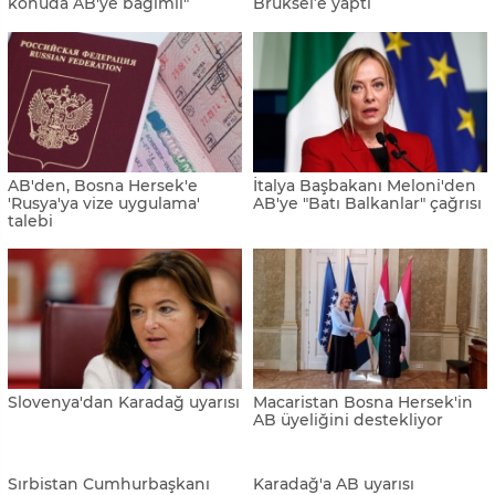
Konakovic, Djukanovic ile
Macaristan, Sırbistan’ın AB
görüştü: “AB ve NATO ileriye
üyeliğinin hızlandırılmasını
dönük tek yol”
istiyor
AB, Sırp ve Kosovalı liderleri
AB, Bosna'daki durumdan
bir araya getirecek
memnun