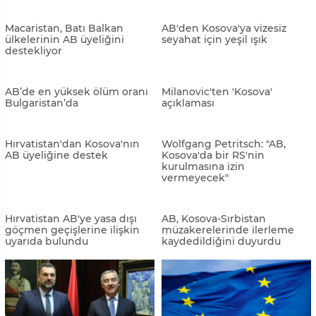
Kovaçevski: "Önümüzde
AB-Arnavutluk İstikrar ve
2030’a kadar AB’ye üyelik
Ortaklık Konseyi 12. Toplantısı
olasılığı var"
Tiran'da düzenlendi
Hırvatistan, AB'de obezitenin
en yoğun görüldüğü ülke
oldu
Borrell'den Ohri'deki
görüşme öncesi 'anlaşma'
çağrısı
Lajcak: "ZSO yoksa anlaşma
Golob: "Brüksel'de atmosfer
da yok"
değişti"