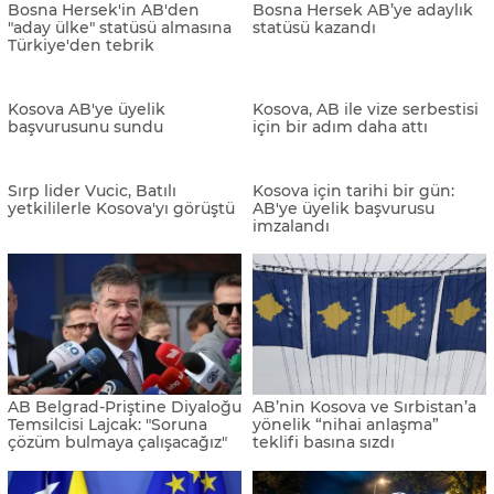
AB üyeliğini destekliyor
Sırbistan Cumhurbaşkanı
Karadağ'a AB uyarısı
Vucic, ulusa seslendi
AB'den Karadağ'a
Bosnalı akademisyenler
müzakereleri durdurma
adaylık statüsünün istikrarı
tehdidi
etkilemeyeceğini düşünüyor
Kosova, uzun sürmesi
Bosna Hersek'e aday ülke
beklenen AB adaylığı
statüsü verilmesi
serüvenine başlıyor
memnuniyetle karşılandı