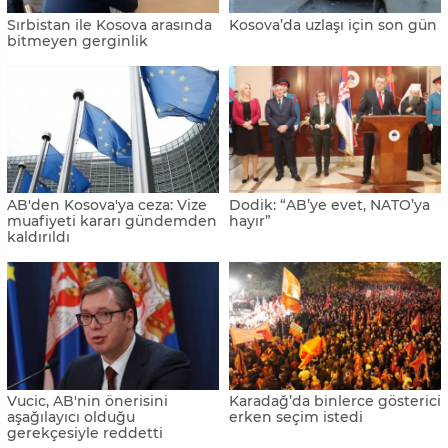
Vucic, Tiran’daki AB zirvesine
AB Sırbistan'ın
katılacaklarını açıkladı
gerilemesinden endişe
duyuyor
Milanovic’ten AB’ye sert
AB Komisyonunun
eleştiri
genişlemeden sorumlu üyesi
Varhelyi: "Bosna Hersek'in AB
yolu açık"
Almanya’dan U dönüşü
Varhelyi: “Bosna, bir ay
içerisinde adaylık statüsü
kazanabilir”