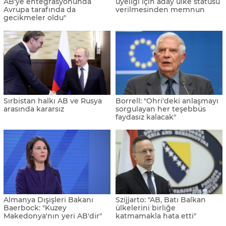
normalleşme yolunda ilk
Cumhurbaşkanı Milatovic, AB
adımı attı
yolunda kararlı olduklarını
söyledi
Tajani: "Batı Balkanlar'ın,
Vatikan, Bosna Hersek'e AB
AB'ye entegrasyonunda
üyeliği için aday ülke statüsü
Avrupa tarafında da
verilmesinden memnun
gecikmeler oldu"
Sırbistan halkı AB ve Rusya
Borrell: "Ohri'deki anlaşmayı
arasında kararsız
sorgulayan her teşebbüs
faydasız kalacak"