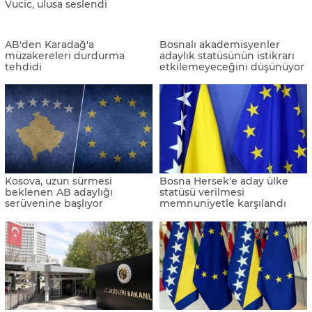
Vucic: "Sırbistan birçok
Konakovic, ilk dış ziyaretini
konuda AB'ye bağımlı"
Brüksel’e yaptı
AB'den, Bosna Hersek'e
İtalya Başbakanı Meloni'den
'Rusya'ya vize uygulama'
AB'ye "Batı Balkanlar" çağrısı
talebi
Slovenya'dan Karadağ uyarısı
Macaristan Bosna Hersek'in