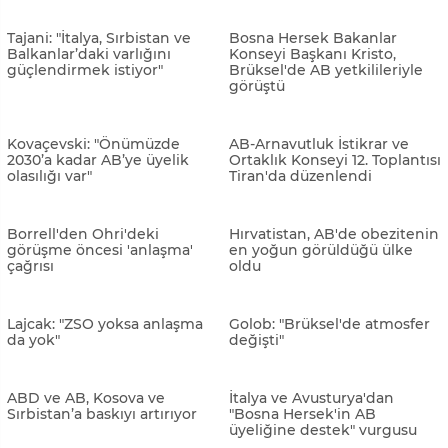
Almanya Dışişleri Bakanı
Szijjarto: "AB, Batı Balkan
Baerbock: "Kuzey
ülkelerini birliğe
Makedonya'nın yeri AB'dir"
katmamakla hata etti"
Tajani: "İtalya, Sırbistan ve
Bosna Hersek Bakanlar
Balkanlar’daki varlığını
Konseyi Başkanı Kristo,
güçlendirmek istiyor"
Brüksel'de AB yetkilileriyle
görüştü