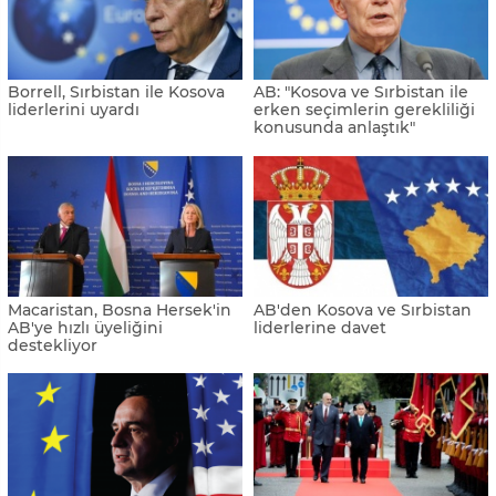
Borrell, Sırbistan ile Kosova
AB: "Kosova ve Sırbistan ile
liderlerini uyardı
erken seçimlerin gerekliliği
konusunda anlaştık"
Macaristan, Bosna Hersek'in
AB'den Kosova ve Sırbistan
AB'ye hızlı üyeliğini
liderlerine davet
destekliyor