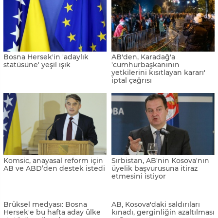
Bosna Hersek'in AB'den
Bosna Hersek AB’ye adaylık
"aday ülke" statüsü almasına
statüsü kazandı
Türkiye'den tebrik
Kosova AB'ye üyelik
Kosova, AB ile vize serbestisi
başvurusunu sundu
için bir adım daha attı
Sırp lider Vucic, Batılı
Kosova için tarihi bir gün:
yetkililerle Kosova'yı görüştü
AB'ye üyelik başvurusu
imzalandı