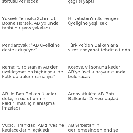
AB Belgrad-Priştine Diyaloğu
AB’nin Kosova ve Sırbistan’a
Temsilcisi Lajcak: "Soruna
yönelik “nihai anlaşma”
çözüm bulmaya çalışacağız"
teklifi basına sızdı
Bosna Hersek'in 'adaylık
AB'den, Karadağ'a
statüsüne' yeşil ışık
'cumhurbaşkanının
yetkilerini kısıtlayan kararı'
iptal çağrısı
Komsic, anayasal reform için
Sırbistan, AB'nin Kosova'nın
AB ve ABD’den destek istedi
üyelik başvurusuna itiraz
etmesini istiyor