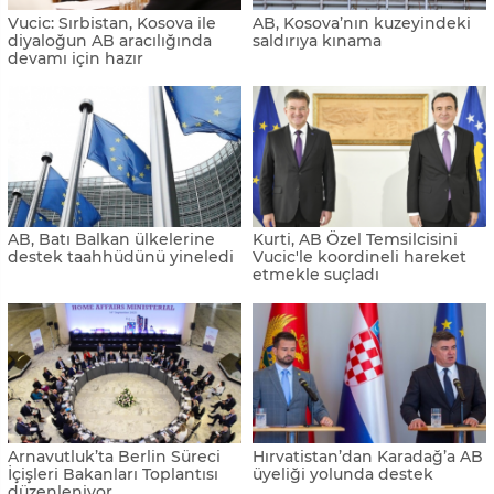
Vucic: Sırbistan, Kosova ile
AB, Kosova’nın kuzeyindeki
diyaloğun AB aracılığında
saldırıya kınama
devamı için hazır
AB, Batı Balkan ülkelerine
Kurti, AB Özel Temsilcisini
destek taahhüdünü yineledi
Vucic'le koordineli hareket
etmekle suçladı
Arnavutluk’ta Berlin Süreci
Hırvatistan’dan Karadağ’a AB
İçişleri Bakanları Toplantısı
üyeliği yolunda destek
düzenleniyor