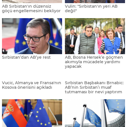
memnuniyet mesajı
Kosova, AB’ye üyelik
AB Komisyonu Başkanı Von
başvurusu yapacak
der Leyen Sırbistan'ı ziyaret
etti
AB Komisyonu Başkanı von
Von der Leyen: "Arnavutluk,
der Leyen: "Bosna Hersek,
AB yolunda kararlı bir şekilde
Avrupa'nın bir parçası"
ilerliyor"
Kuzey Makedonya ve AB
Çin, Sırbistan’ın en büyük
arasında Frontex ile ilgili
yatırımcısı oldu
anlaşma imzalandı
Yunanistan muhalefetinden
Boşnak akademisyenler
Avrupa'ya "göçmenleri
AB'nin "aday ülke" statüsü
boğduruyorsunuz" suçlaması
görüşünü "göz boyama"
olarak nitelendirdi