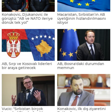
ABD ve AB, Kosova ve
İtalya ve Avusturya'dan
Sırbistan’a baskıyı artırıyor
"Bosna Hersek'in AB
üyeliğine destek" vurgusu
Macaristan, Batı Balkan
AB'den Kosova'ya vizesiz
ülkelerinin AB üyeliğini
seyahat için yeşil ışık
destekliyor
AB’de en yüksek ölüm oranı
Milanovic'ten 'Kosova'
Bulgaristan’da
açıklaması
Hırvatistan'dan Kosova'nın
Wolfgang Petritsch: "AB,
AB üyeliğine destek
Kosova'da bir RS'nin
kurulmasına izin
vermeyecek"
Hırvatistan AB'ye yasa dışı
AB, Kosova-Sırbistan
göçmen geçişlerine ilişkin
müzakerelerinde ilerleme
uyarıda bulundu
kaydedildiğini duyurdu