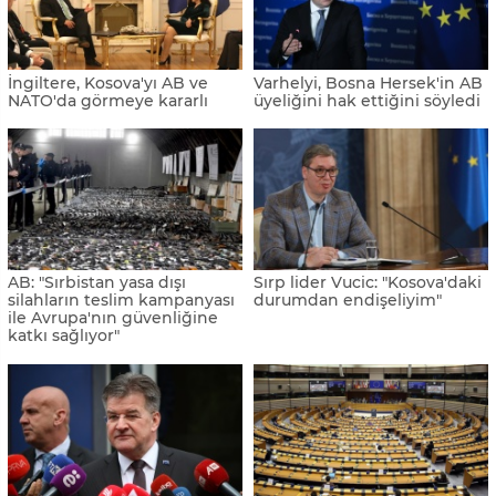
İngiltere, Kosova'yı AB ve
Varhelyi, Bosna Hersek'in AB
NATO'da görmeye kararlı
üyeliğini hak ettiğini söyledi
AB: "Sırbistan yasa dışı
Sırp lider Vucic: "Kosova'daki
silahların teslim kampanyası
durumdan endişeliyim"
ile Avrupa'nın güvenliğine
katkı sağlıyor"