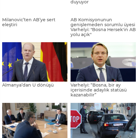
Brüksel medyası: Bosna
AB, Kosova'daki saldırıları
Hersek'e bu hafta aday ülke
kınadı, gerginliğin azaltılması
statüsü verilecek
çağrısı yaptı
Yüksek Temsilci Schmidt:
Hırvatistan'ın Schengen
Bosna Hersek, AB yolunda
üyeliğine yeşil ışık
tarihi bir şans yakaladı
Pendarovski: “AB üyeliğine
Türkiye’den Balkanlar’a
destek düşüyor”
vizesiz seyahat tehdit altında
Rama: "Sırbistan'ın AB'den
Kosova, yıl sonuna kadar
uzaklaşmasına hiçbir şekilde
AB'ye üyelik başvurusunda
katkıda bulunmamalıyız"
bulunacak
AB ile Batı Balkan ülkeleri,
Arnavutluk'ta AB-Batı
dolaşım ücretlerinin
Balkanlar Zirvesi başladı
kaldırılması için anlaşma
imzaladı