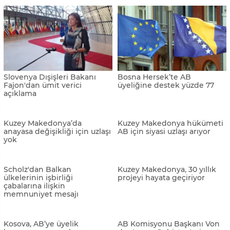
Sırbistan ile Kosova arasında
Kosova’da uzlaşı için son gün
bitmeyen gerginlik
AB'den Kosova'ya ceza: Vize
Dodik: “AB’ye evet, NATO’ya
muafiyeti kararı gündemden
hayır”
kaldırıldı