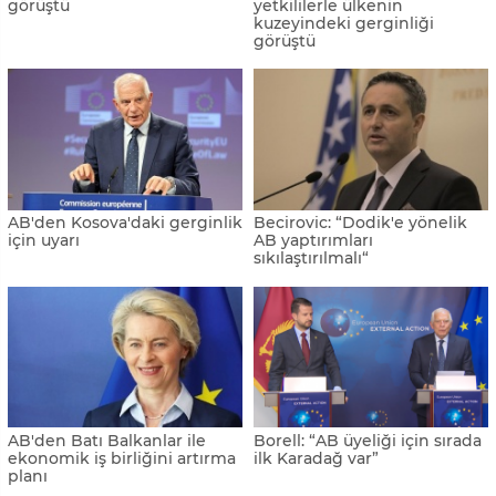
görüştü
yetkililerle ülkenin
kuzeyindeki gerginliği
görüştü
AB'den Kosova'daki gerginlik
Becirovic: “Dodik'e yönelik
için uyarı
AB yaptırımları
sıkılaştırılmalı“
AB'den Batı Balkanlar ile
Borell: “AB üyeliği için sırada
ekonomik iş birliğini artırma
ilk Karadağ var”
planı