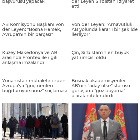
Vucic, AB'nin önerisini
Karadağ’da binlerce gösterici
aşağılayıcı olduğu
erken seçim istedi
gerekçesiyle reddetti
Slovenya Dışişleri Bakanı
Bosna Hersek’te AB
Fajon'dan ümit verici
üyeliğine destek yüzde 77
açıklama
Kuzey Makedonya’da
Kuzey Makedonya hükümeti
anayasa değişikliği için uzlaşı
AB için siyasi uzlaşı arıyor
yok
Scholz'dan Balkan
Kuzey Makedonya, 30 yıllık
ülkelerinin işbirliği
projeyi hayata geçiriyor
çabalarına ilişkin