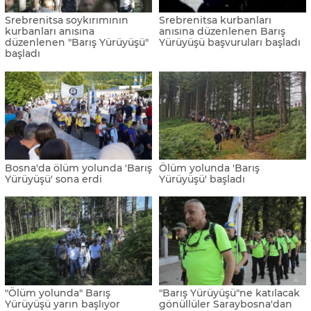
Srebrenitsa soykırımının
Srebrenitsa kurbanları
kurbanları anısına
anısına düzenlenen Barış
düzenlenen "Barış Yürüyüşü"
Yürüyüşü başvuruları başladı
başladı
Bosna'da ölüm yolunda 'Barış
Ölüm yolunda 'Barış
Yürüyüşü' sona erdi
Yürüyüşü' başladı
"Ölüm yolunda" Barış
"Barış Yürüyüşü"ne katılacak
Yürüyüşü yarın başlıyor
gönüllüler Saraybosna'dan