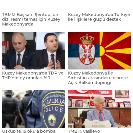
K. Makedonya, Türkiye’den
Pendarovski, Enerji ve Tabii
enerji ithal edecek
Kaynaklar Bakanı Dönmez'i
kabul etti
AGİT dönem başkanlığını K.
Bölgede 2022'ye damga
Makedonya devraldı
vuran olaylar
Mitskoski: "Kaos hakim,
Üsküp-İstanbul hattında
erken seçim olmalı"
rekor
Kuzey Makedonya’da hava
Kuzey Makedonya'daki Hacı
kirliliği nedeniyle acil durum
Mahmud Bey Camisi'nin
ilan edildi
restorasyonu tamamlandı
Pendarovski: “NATO, Kuzey
TBMM Başkanı Şentop: "Bizi
Makedonya'daki terör
ezelden ebede kadar bir
saldırılarını engelledi“
millet halinde koruyan,
birbirimize bağlayan
Türkçedir"