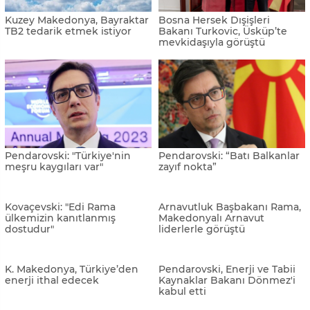
Kuzey Makedonya
Kuzey Makedonya’da
Hükümetinden Türkiye’deki
“Türkiye’nin Yanındayız“
depremzedelere 6 milyon
yardım kampanyası
denar
başlatılacak
Balkan liderlerinden Türkiye
Kovaçevski: "Avrupa’nın
ile dayanışma mesajları
parçası olabiliriz ve olmalıyız"
Kuzey Makedonya’da TRT ve
Üsküp-Sofya hattında kriz
YEE işbirliğinde Dijital
Gazetecilik Atölyesi