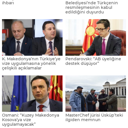
Pendarovski, Türkçe Dil
Şentop, Üsküp'te Türkçe
Bayramı'nı Türkçe mesajla
eğitim veren Tefeyyüz
kutladı
İlköğretim Okulu'nu ziyaret
etti
TBMM Başkanı Şentop, bir
Kuzey Makedonya’da Türkiye
dizi resmi temas için Kuzey
ile ilişkilere güçlü destek
Makedonya'da
Kuzey Makedonya'da TDP ve
Kuzey Makedonya ile
THP’nin oy oranları % 1
Sırbistan arasındaki ticarete
Açık Balkan dopingi