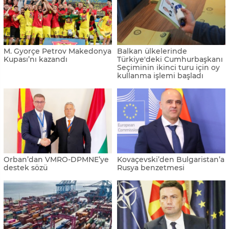
M. Gyorçe Petrov Makedonya
Balkan ülkelerinde
Kupası’nı kazandı
Türkiye'deki Cumhurbaşkanı
Seçiminin ikinci turu için oy
kullanma işlemi başladı
Orban’dan VMRO-DPMNE’ye
Kovaçevski’den Bulgaristan’a
destek sözü
Rusya benzetmesi