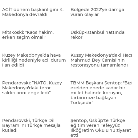
Kuzey Makedonya, Bayraktar
Bosna Hersek Dışişleri
TB2 tedarik etmek istiyor
Bakanı Turkovic, Üsküp’te
mevkidaşıyla görüştü
Pendarovski: "Türkiye'nin
Pendarovski: “Batı Balkanlar
meşru kaygıları var"
zayıf nokta”
Kovaçevski: "Edi Rama
Arnavutluk Başbakanı Rama,
ülkemizin kanıtlanmış
Makedonyalı Arnavut
dostudur"
liderlerle görüştü