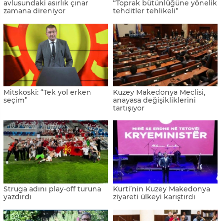
avlusundaki asırlık çınar
“Toprak bütünlüğüne yönelik
zamana direniyor
tehditler tehlikeli”
Mitskoski: “Tek yol erken
Kuzey Makedonya Meclisi,
seçim”
anayasa değişikliklerini
tartışıyor
Struga adını play-off turuna
Kurti’nin Kuzey Makedonya
yazdırdı
ziyareti ülkeyi karıştırdı