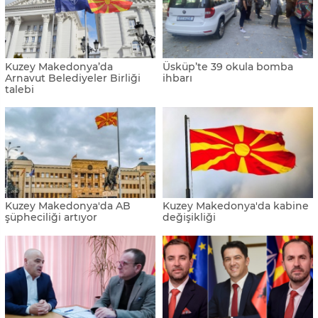
Spasovski: "Asılsız bomba
Kuzey Makedonya'da ekmek
ihbarlarının adresleri Rusya
krizi
ve İran’a dayanıyor"
Kuzey Makedonya’da
Üsküp’te 39 okula bomba
Arnavut Belediyeler Birliği
ihbarı
talebi
Kuzey Makedonya'da AB
Kuzey Makedonya'da kabine
şüpheciliği artıyor
değişikliği