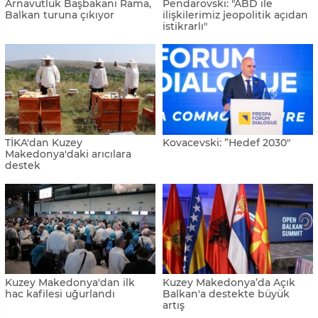
Arnavutluk Başbakanı Rama,
Pendarovski: "ABD ile
Balkan turuna çıkıyor
ilişkilerimiz jeopolitik açıdan
istikrarlı"
TİKA'dan Kuzey
Kovacevski: ”Hedef 2030"
Makedonya'daki arıcılara
destek
Kuzey Makedonya'dan ilk
Kuzey Makedonya’da Açık
hac kafilesi uğurlandı
Balkan'a destekte büyük
artış