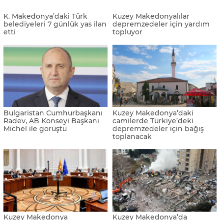
K. Makedonya’nın Türkiye
Arnavutluk ve Kuzey
yardımları 1.7 milyon avroyu
Makedonya'da, depremler
aştı
nedeniyle 1 günlük yas
uygulamaya girdi
K. Makedonya’da
Kuzey Makedonya hükümeti
Türkiye’deki depremzedeler
deprem bölgesine yeni ekip
için bağış yayını
gönderme kararı aldı