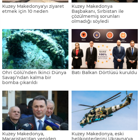
Kuzey Makedonya'yı ziyaret
Kuzey Makedonya
etmek için 10 neden
Başbakanı, Sırbistan ile
çözülmemiş sorunları
olmadığı söyledi
Ohri Gölü’nden İkinci Dünya
Batı Balkan Dörtlüsü kuruldu
Savaşı’ndan kalma bir
bomba çıkarıldı
Kuzey Makedonya,
Kuzey Makedonya, eski
Macaristan'dan yeniden
helikopterlerini Ukrayna'ya