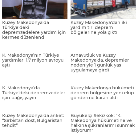
Üsküp’te bomba ihbarları
Çavuşoğlu: "(Kuzey
Makedonya ile) Tarihi ve
kültürel bağlarımız var"
Kuzey Makedonya'da
Kuzey Makedonya'dan iki
Türkiye'deki
yardım tırı deprem
depremzedelere yardım için
bölgelerine yola çıktı
kermes düzenlendi