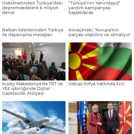
Kuzey Makedonya’da anket:
Büyükelçi Sekizkök: "K.
“Sırbistan dost, Bulgaristan
Makedonya hükümetine ve
tehdit”
halkına şükranlarımı sunmak
istiyorum"
K. Makedonya’daki Türk
Kuzey Makedonyalılar
belediyeleri 7 günlük yas ilan
depremzedeler için yardım
etti
topluyor
Bulgaristan Cumhurbaşkanı
Kuzey Makedonya’daki
Radev, AB Konseyi Başkanı
camilerde Türkiye’deki
Michel ile görüştü
depremzedeler için bağış
toplanacak