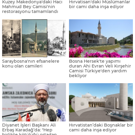
Kuzey Makedonya'daki Hacı
Hırvatisan'daki Müslümanlar
Mahmud Bey Camisi'nin
bir cami daha inşa ediyor
restorasyonu tamamlandı
Saraybosna'nın efsanelere
Bosna Hersek'te yapımı
konu olan camileri
duran Ahi Evran Veli Kırşehir
Camisi Türkiye'den yardım
bekliyor
Diyanet İşleri Başkanı Ali
Hırvatistan’daki Boşnaklar bir
Erbaş Karadağ’da: "Hep
cami daha inşa ediyor
birlikte kötülüğü ortadan