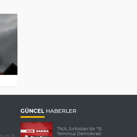
GÜNCEL
HABERLER
TİKA, Sırbistan'da "15
Temmuz Demokrasi
ta br.15