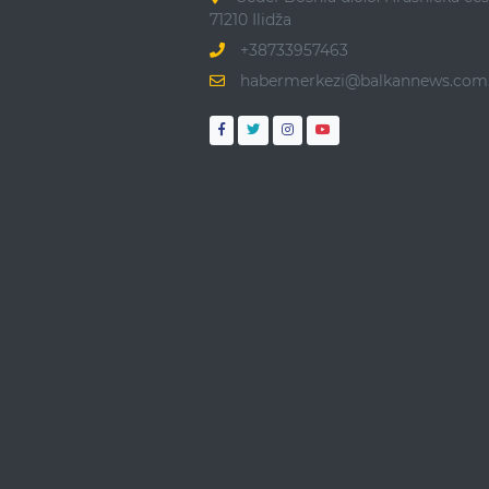
71210 Ilidža
+38733957463
habermerkezi@balkannews.com.