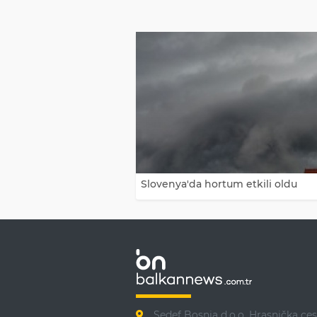
Slovenya'da hortum etkili oldu
Sedef Bosnia d.o.o. Hrasnička ces