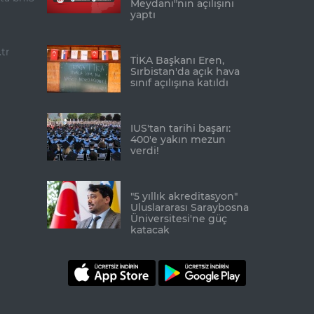
Meydanı"nın açılışını
yaptı
tr
TİKA Başkanı Eren,
Sırbistan'da açık hava
sınıf açılışına katıldı
IUS'tan tarihi başarı:
400'e yakın mezun
verdi!
"5 yıllık akreditasyon"
Uluslararası Saraybosna
Üniversitesi'ne güç
katacak