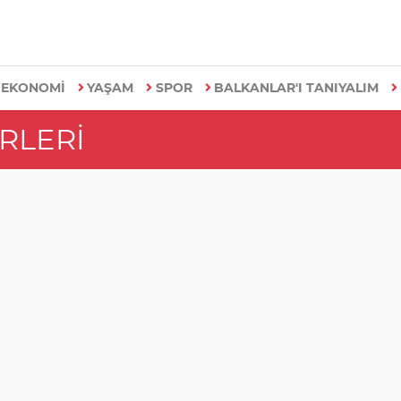
EKONOMİ
YAŞAM
SPOR
BALKANLAR'I TANIYALIM
RLERI