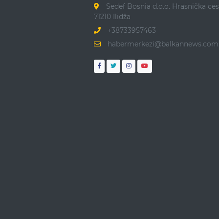
Sedef Bosnia d.o.o. Hrasnička ces
71210 Ilidža
+38733957463
habermerkezi@balkannews.com.