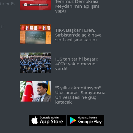
Temmuz Demokrasi
ta br.15
Meydanı"nın açılışını
yaptı
tr
TİKA Başkanı Eren,
Sırbistan'da açık hava
sınıf açılışına katıldı
IUS'tan tarihi başarı:
400'e yakın mezun
verdi!
"5 yıllık akreditasyon"
Uluslararası Saraybosna
Üniversitesi'ne güç
katacak