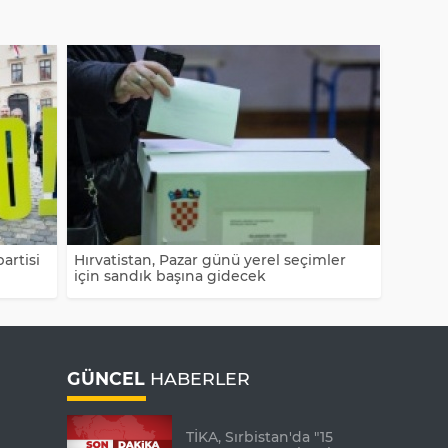
artisi
Hırvatistan, Pazar günü yerel seçimler
için sandık başına gidecek
GÜNCEL
HABERLER
TİKA, Sırbistan'da "15