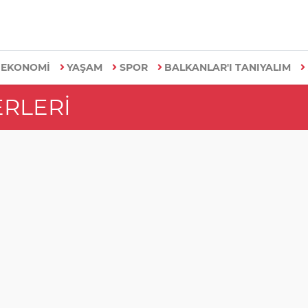
EKONOMİ
YAŞAM
SPOR
BALKANLAR'I TANIYALIM
RLERI