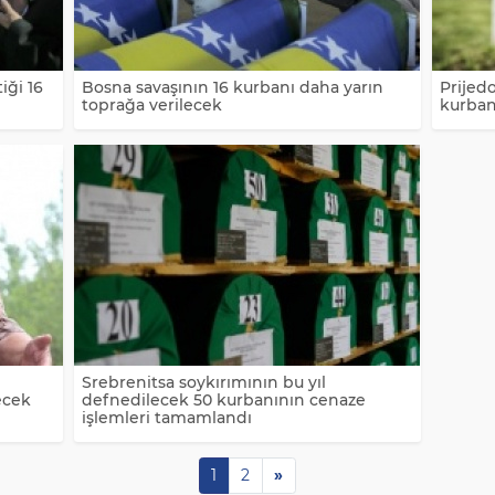
iği 16
Bosna savaşının 16 kurbanı daha yarın
Prijed
toprağa verilecek
kurban
i
Srebrenitsa soykırımının bu yıl
ecek
defnedilecek 50 kurbanının cenaze
işlemleri tamamlandı
1
2
»