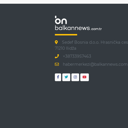
Sedef Bosnia d.o.o. Hrasnička ces
71210 Ilidža
+38733957463
habermerkezi@balkannews.com.