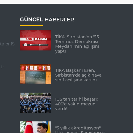
GÜNCEL
HABERLER
TİKA, Sırbistan'da "15
Temmuz Demokrasi
ta br.15
Meydanı"nın açılışını
yaptı
tr
TİKA Başkanı Eren,
Sırbistan'da açık hava
sınıf açılışına katıldı
IUS'tan tarihi başarı:
400'e yakın mezun
verdi!
"5 yıllık akreditasyon"
Uluslararası Saraybosna