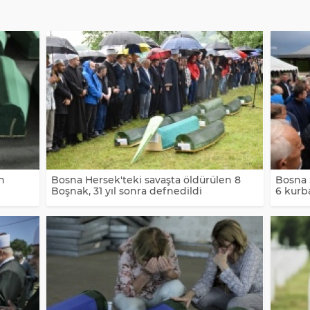
n
Bosna Hersek'teki savaşta öldürülen 8
Bosna 
Boşnak, 31 yıl sonra defnedildi
6 kurb