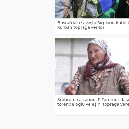
Bosna'daki savaşta Sırpların katlett
kurban toprağa verildi
Srebrenitsalı anne, 11 Temmuz'dak
törende oğlu ve eşini toprağa ver