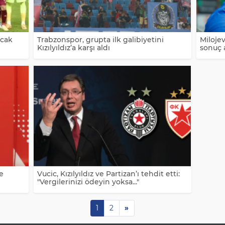
acak
Trabzonspor, grupta ilk galibiyetini
Miloje
Kızılyıldız’a karşı aldı
sonuç 
ğe
Vucic, Kızılyıldız ve Partizan’ı tehdit etti:
"Vergilerinizi ödeyin yoksa..."
1
2
»