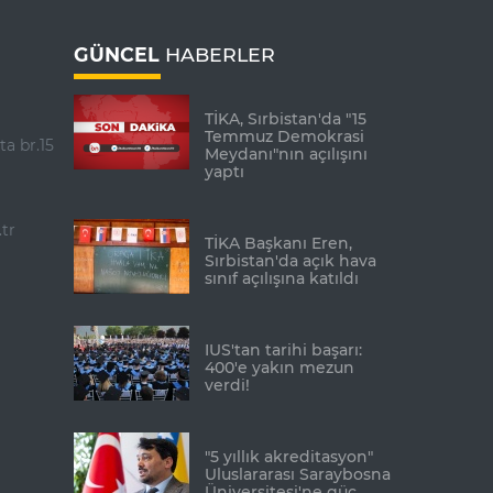
GÜNCEL
HABERLER
TİKA, Sırbistan'da "15
Temmuz Demokrasi
ta br.15
Meydanı"nın açılışını
yaptı
tr
TİKA Başkanı Eren,
Sırbistan'da açık hava
sınıf açılışına katıldı
IUS'tan tarihi başarı:
400'e yakın mezun
verdi!
"5 yıllık akreditasyon"
Uluslararası Saraybosna
Üniversitesi'ne güç