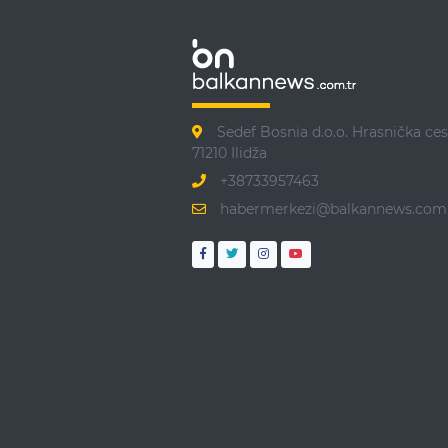
Sedef Bosnia d.o.o. Hrasnička ces
71210 Ilidža
+38733957463
habermerkezi@balkannews.com.