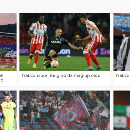
ık
Trabzonspor, Belgrad'da mağlup oldu
Trabzon
rdi