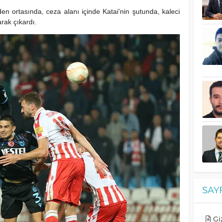
en ortasında, ceza alanı içinde Katai'nin şutunda, kaleci
rak çıkardı.
SAY
Giz