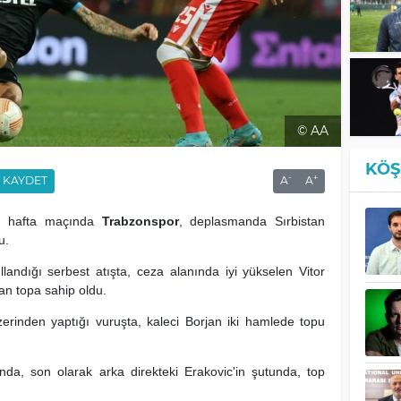
© AA
KÖŞ
-
+
KAYDET
A
A
i hafta maçında
Trabzonspor
, deplasmanda Sırbistan
u.
andığı serbest atışta, ceza alanında iyi yükselen Vitor
an topa sahip oldu.
erinden yaptığı vuruşta, kaleci Borjan iki hamlede topu
nda, son olarak arka direkteki Erakovic'in şutunda, top