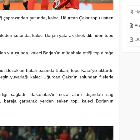
Ha
ağ çaprazından şutunda, kaleci Uğurcan Çakır topu üstten
Eti
eden şutunda, kaleci Borjan yatarak direk dibinden topu
Dü
en vuruşunda, kaleci Borjan'ın müdahale ettiği top direğe
mut Bozok'un hatalı pasında Bukari, topu Katai'ye aktardı.
şin yuvarlağı kaleci Uğurcan Çakır'ın solundan filelerle
rliği sağladı. Bakasetas'ın ceza alanı dışından sağ
a, baraja çarparak yerden seken top, kaleci Borjan'ın