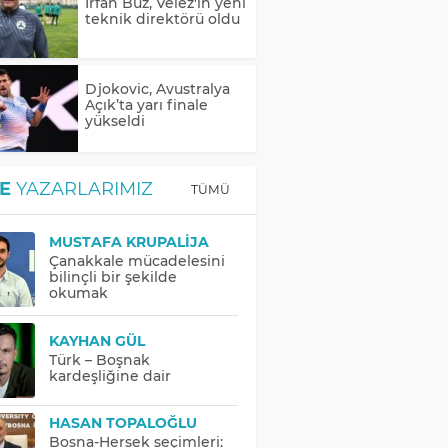
İrfan Buz, Velez'in yeni
teknik direktörü oldu
Djokovic, Avustralya
Açık’ta yarı finale
yükseldi
E
YAZARLARIMIZ
TÜMÜ
MUSTAFA KRUPALIJA
Çanakkale mücadelesini
bilinçli bir şekilde
okumak
KAYHAN GÜL
Türk – Boşnak
kardeşliğine dair
HASAN TOPALOĞLU
Bosna-Hersek seçimleri: