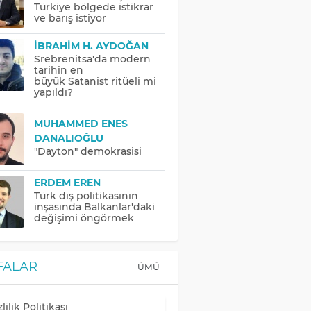
Türkiye bölgede istikrar
ve barış istiyor
İBRAHIM H. AYDOĞAN
Srebrenitsa'da modern
tarihin en
büyük Satanist ritüeli mi
yapıldı?
MUHAMMED ENES
DANALIOĞLU
"Dayton" demokrasisi
ERDEM EREN
Türk dış politikasının
inşasında Balkanlar'daki
değişimi öngörmek
FALAR
TÜMÜ
lilik Politikası