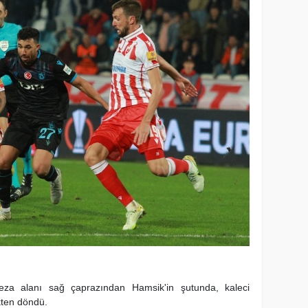
eza alanı sağ çaprazından Hamsik'in şutunda, kaleci
kten döndü.