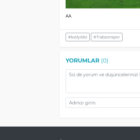
AA
#kızılyıldız
#Trabzonspor
YORUMLAR
(0)