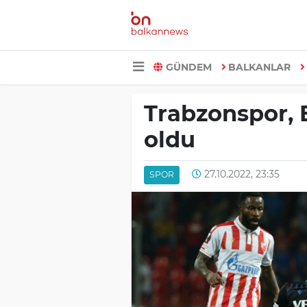
GÜNDEM
BALKANLAR
Trabzonspor, 
oldu
27.10.2022, 23:35
SPOR