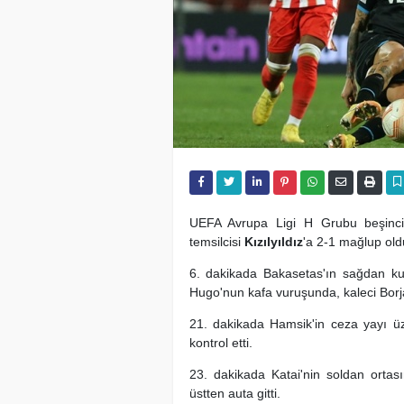
UEFA Avrupa Ligi H Grubu beşinc
temsilcisi
Kızılyıldız
'a 2-1 mağlup old
6. dakikada Bakasetas'ın sağdan kull
Hugo'nun kafa vuruşunda, kaleci Borj
21. dakikada Hamsik'in ceza yayı üz
kontrol etti.
23. dakikada Katai'nin soldan ortası
üstten auta gitti.