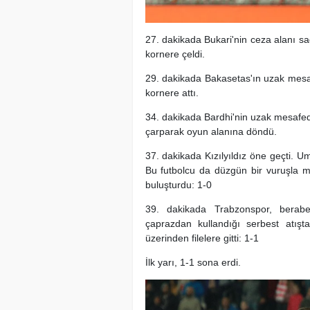
27. dakikada Bukari'nin ceza alanı s
kornere çeldi.
29. dakikada Bakasetas'ın uzak mesaf
kornere attı.
34. dakikada Bardhi'nin uzak mesafed
çarparak oyun alanına döndü.
37. dakikada Kızılyıldız öne geçti. U
Bu futbolcu da düzgün bir vuruşla me
buluşturdu: 1-0
39. dakikada Trabzonspor, berabe
çaprazdan kullandığı serbest atışt
üzerinden filelere gitti: 1-1
İlk yarı, 1-1 sona erdi.