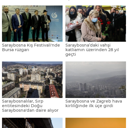
Saraybosna’da kamyoncu
Bisikletiyle dünyayı gezen
protestosu
Ramil Ziyadov, Bosna
Hersek'te
EUFOR takviyeye başladı
Harkov’a Saraybosna
benzetmesi
Saraybosna’da Ukrayna ile
"Vintage Sarajevo" eski
dayanışma gösterisi
Saraybosna fotoğraflarıyla
geçmişte yolculuğa çıkarıyor