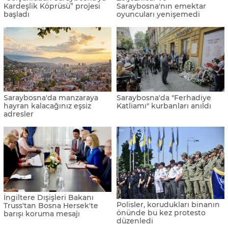
Bosna Hersek'te ziyaret
Türk Silahlı Kuvvetleri
edebileceğiniz en iyi 40
Mehteran Birliği Başçarşı'da
destinasyon
konser verdi
Tekerlekli Sandalye
Uluslararası Saraybosna
Basketbol A Milli Takımı,
Üniversitesi 14. dönem
Avrupa B Ligi'nde şampiyon
mezunlarını uğurladı
oldu
Çavuşoğlu, Saraybosna’ya
Saraybosna hakkında
geliyor
bilmeniz gereken ilginç
bilgiler