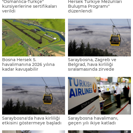
"Osmanlıca-Türkçe"
Hersek Türkiye Mezunları
kursiyerlerine sertifikaları
Buluşma Programı"
verildi
düzenlendi
Bosna Hersek 5.
Saraybosna, Zagreb ve
havalimanına 2026 yılına
Belgrad, hava kirliliği
kadar kavuşabilir
sıralamasında zirvede
Saraybosna'da hava kirliliği
Saraybosna havalimanı,
etkisini göstermeye başladı
geçen yılı ikiye katladı