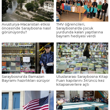
Avusturya-Macaristan etkisi
TMV öğrencileri,
öncesinde Saraybosna nasıl
Saraybosna'da çocuk
görünüyordu?
yurdunda kalan yaşıtlarına
bayram hediyesi verdi
Saraybosna'da Ramazan
Uluslararası Saraybosna Kitap
Bayramı hazırlıkları sürüyor
Fuarı kapılarını 34'üncü kez
kitapseverlere açtı