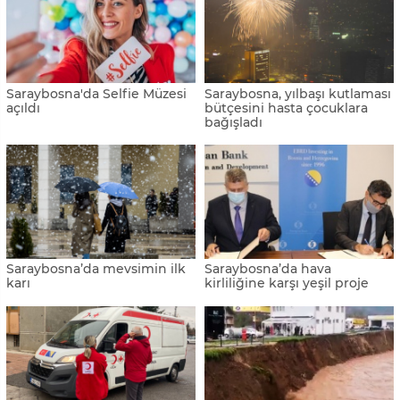
entitesindeki Doğu
kirliliğinde ilk üçe girdi
Saraybosna'dan daire alıyor
Saraybosna’da kışın en
2021'de havalimanlarının en
soğuk günü
işlek olduğu kentler Belgrad
ve Priştine oldu
THY’den Saraybosna-İstanbul
THY, yaz sezonunda Batı
uçuşları için yeni kampanya
Balkan başkentlerine yapılan
uçuşları sıklaştıracak
Saraybosna'da en lezzetli
Diriliş şairi Sezai Karakoç,
köfte nerede yenir?
Saraybosna’da anıldı
Çevapi dünyanın en leziz
"Kış sporlarının olimpik