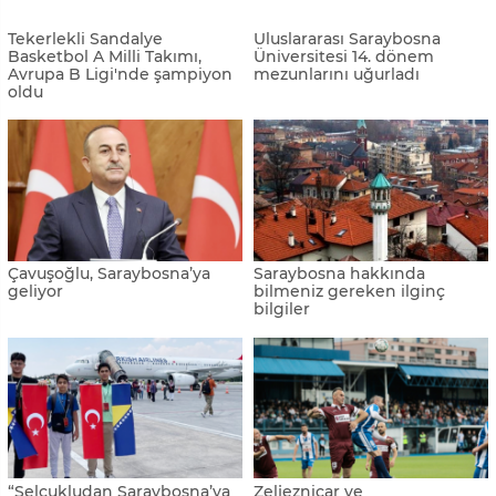
15 Temmuz şehitleri Bosna
Saraybosna'da 15 Temmuz
Hersek’te dualarla anıldı
paneli düzenlendi
İzmir ve Saraybosna, kardeş
Kurtulmuş, Kovaçi Şehitliği'ni
şehir protokolü imzaladı
ziyaret etti
Saraybosna’ya gelen yüzlerce
Srebrenitsalıların cenazeleri,
motosikletli soykırım
Saraybosna'dan dualarla
kurbanları anısına
uğurlandı
Srebrenitsa’ya hareket etti
Saraybosna’da binlerce
Saraybosna'da “klasik cabrio
vatandaş hayat pahalılığını
otomobil” rüzgarı esti
protesto ediyor