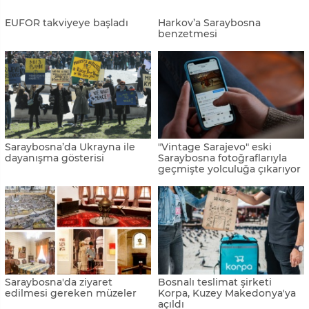
Saraybosna'da nisanda kar
Saraybosna’da Ukrayna’ya
sürprizi
destek gösterisi
Saraybosna’da TMV okulları,
Saraybosna, Nazi işgalinden
meslek edindirme kursları
kurtuluşun yıl dönümünü
sergisi açıldı
kutluyor
Saraybosna kuşatması 30 yıl
AA Boşnakça-Hırvatça-Sırpça
önce bugün başlamıştı
servisi 10. yaşını kutladı
TİKA ve TRT'nin yeni medya
Vucic: “Bizi çatışmaya
haberciliği eğitim programı
çekmeye çalışıyorlar”
Saraybosna'da tamamlandı
Karşıyaka, Saraybosna’nın
Rusya’nın Saraybosna
Novi Grad belediyesi ile
Büyükelçiliği’nden tuhaf
kardeş oldu
açıklama