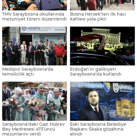
TMV Saraybosna okullarında
Bosna Hersek'ten ilk hacı
mezuniyet töreni düzenlendi
kafilesi yola çıktı
Medipol Saraybosna'da
Erdoğan’ın galibiyeti
temsilcilik açtı
Saraybosna’da kutlandı
Saraybosna’daki Gazi Hüsrev
Eski Saraybosna Belediye
Bey Medresesi 473’üncü
Başkanı Skaka gözaltına
mezunlarını verdi
alındı