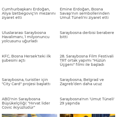
İçişleri Bakanı Soylu,
Saraybosna’da Türk
Saraybosna'daki Göç
şirketlere ihale
Konferansı'nda konuştu:
"İnsani olarak her türlü adımı
attık"
'Avrupa'nın Kudüs'ü'
Saraybosna’da OHR
Saraybosna'da Müslüman,
önündeki protestolar sürüyor
Hristiyan ve Yahudiler huzur
içinde yaşıyor