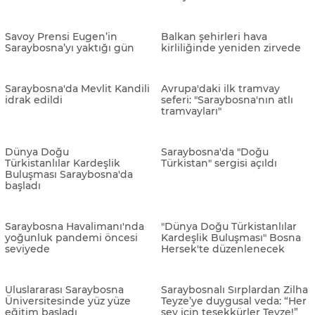
Kızılay’dan Bosna Hersek’e
Saraybosna'da kıyamet
yardım
sahneleri
Saraybosna ve çevresinde
Tarihi Vijecnica Kütüphanesi,
şiddetli yağış kaosa neden
Türk bayrağıyla ışıklandırıldı
oldu