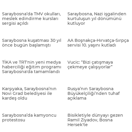
İngiltere Dışişleri Bakanı
Polisler, korudukları binanın
Truss'tan Bosna Hersek'te
önünde bu kez protesto
barışı koruma mesajı
düzenledi
Saraybosna ile Selçuklu
Saraybosna’da turizm
Belediyesi arasındaki
patlaması
kültürel bağlar güçleniyor
Sinop'un Boyabat Belediyesi,
Saraybosna'daki Gazi Husrev
Bosna Hersek'te iftar verdi
Bey kütüphanesine ilgi
artıyor
Saraybosna'dan
Yunus Emre Enstitüsü,
Çanakkale'ye "Atalarımın
Kakanj'da çocuklar için
İzinde" yürüyüşü
ramazan şenliği düzenledi