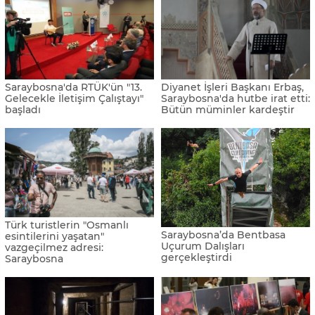
Saraybosna'da RTÜK'ün "13.
Diyanet İşleri Başkanı Erbaş,
Gelecekle İletişim Çalıştayı"
Saraybosna'da hutbe irat etti:
başladı
Bütün müminler kardeştir
Türk turistlerin "Osmanlı
Saraybosna’da Bentbasa
esintilerini yaşatan"
Uçurum Dalışları
vazgeçilmez adresi:
gerçekleştirdi
Saraybosna