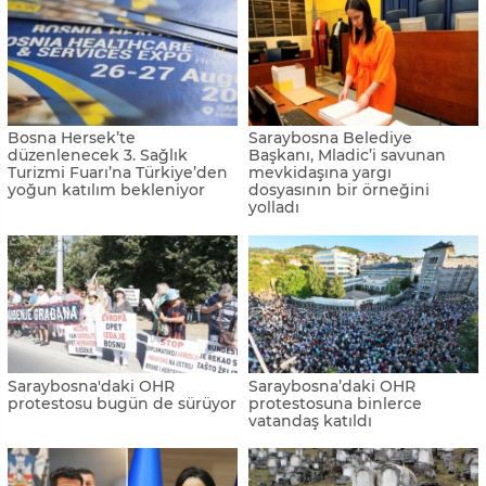
Cumhurbaşkanı Erdoğan,
Emine Erdoğan, Bosna
Aliya İzetbegoviç'in mezarını
Savaşı'nın sembollerinden
ziyaret etti
Umut Tüneli'ni ziyaret etti
Saraybosna derbisi berabere
bitti
Uluslararası Saraybosna
Havalimanı, 1 milyonuncu
yolcusunu uğurladı
KFC, Bosna Hersek'teki ilk
28. Saraybosna Film Festivali
şubesini açtı
TRT ortak yapımı "Hüzün
Üçgeni" filmi ile başladı
Saraybosna, turistler için
Saraybosna, Belgrad ve
"City Card" projesi başlattı
Zagreb’den daha ucuz