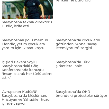
Saraybosna teknik direktörü
Bosna Hersek sonbahar
Dudic, istifa etti
renklerine büründü
Saraybosnalı polis memuru
Saraybosna’da çocukların
Efendic, yetim çocuklara
gözünden “Anne, savaş
yardım için 12 saat koştu
istemiyorum” sergisi