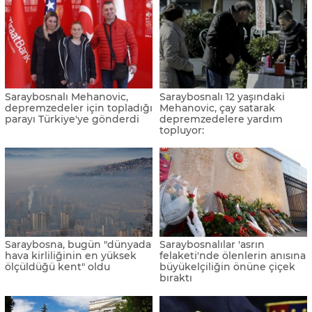
Saraybosnalı Mehanovic,
Saraybosnalı 12 yaşındaki
depremzedeler için topladığı
Mehanovic, çay satarak
parayı Türkiye'ye gönderdi
depremzedelere yardım
topluyor:
Saraybosna, bugün "dünyada
Saraybosnalılar 'asrın
hava kirliliğinin en yüksek
felaketi'nde ölenlerin anısına
ölçüldüğü kent" oldu
büyükelçiliğin önüne çiçek
bıraktı