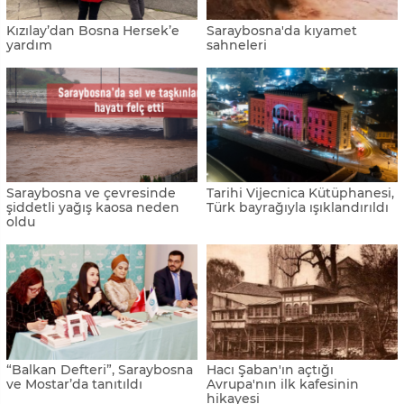
geleneksel yemekleri
kraliçesi" Jahorina
listesinde
Saraybosna'da Selfie Müzesi
Saraybosna, yılbaşı kutlaması
açıldı
bütçesini hasta çocuklara
bağışladı
Saraybosna’da mevsimin ilk
Saraybosna’da hava
karı
kirliliğine karşı yeşil proje