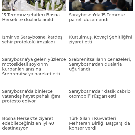
protestosu bugün de sürüyor
protestosuna binlerce
vatandaş katıldı
Mladiç’i savunan Belgrad
Saraybosna'daki Yahudi
Belediye Başkanına ağır
mezarlığı bakımsızlıktan
cevap
yıpranıyor
Saraybosna Film
Tarihi Vijecnica
Festivali'nde bu yıl 51 film
Kütüphanesine Türk bayrağı
yarışacak
yansıtıldı