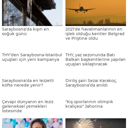
Saraybosna'da ziyaret
Bosnalı teslimat şirketi
edilmesi gereken müzeler
Korpa, Kuzey Makedonya'ya
açıldı
Saraybosna Kış Festivali'nde
Saraybosna’daki vahşi
Bursa rüzgarı
katliamın üzerinden 28 yıl
geçti
Saraybosnalılar, Sırp
Saraybosna ve Zagreb hava