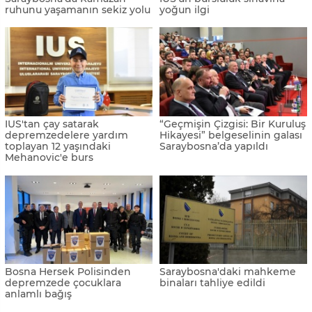
ruhunu yaşamanın sekiz yolu
yoğun ilgi
IUS'tan çay satarak
“Geçmişin Çizgisi: Bir Kuruluş
depremzedelere yardım
Hikayesi” belgeselinin galası
toplayan 12 yaşındaki
Saraybosna’da yapıldı
Mehanovic'e burs
Bosna Hersek Polisinden
Saraybosna'daki mahkeme
depremzede çocuklara
binaları tahliye edildi
anlamlı bağış