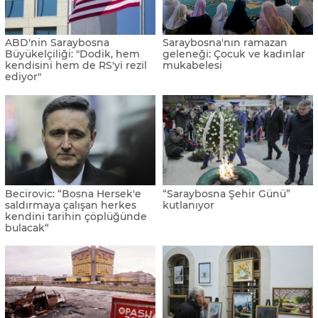
ABD'nin Saraybosna
Saraybosna'nın ramazan
Büyükelçiliği: "Dodik, hem
geleneği: Çocuk ve kadınlar
kendisini hem de RS'yi rezil
mukabelesi
ediyor"
Becirovic: “Bosna Hersek'e
“Saraybosna Şehir Günü”
saldırmaya çalışan herkes
kutlanıyor
kendini tarihin çöplüğünde
bulacak“