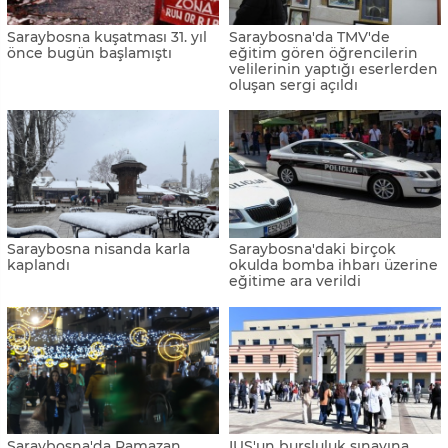
Saraybosna kuşatması 31. yıl
Saraybosna'da TMV'de
önce bugün başlamıştı
eğitim gören öğrencilerin
velilerinin yaptığı eserlerden
oluşan sergi açıldı
Saraybosna nisanda karla
Saraybosna'daki birçok
kaplandı
okulda bomba ihbarı üzerine
eğitime ara verildi
Saraybosna'da Ramazan
IUS'un bursluluk sınavına