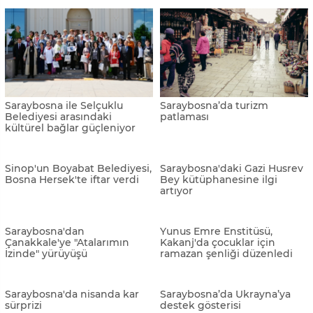
“Selçukludan Saraybosna’ya
Zeljeznicar ve
Kardeşlik Köprüsü” projesi
Saraybosna'nın emektar
başladı
oyuncuları yenişemedi
Saraybosna'da manzaraya
Saraybosna'da "Ferhadiye
hayran kalacağınız eşsiz
Katliamı" kurbanları anıldı
adresler