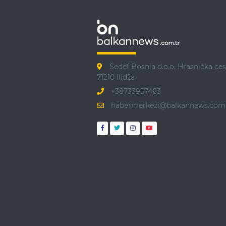
Sedef Bosnia d.o.o. Hrasnička ces
71210 Ilidža
+38733957463
habermerkezi@balkannews.com.