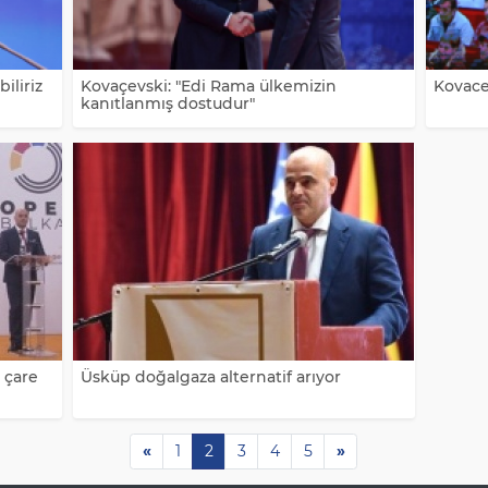
iliriz
Kovaçevski: "Edi Rama ülkemizin
Kovace
kanıtlanmış dostudur"
e çare
Üsküp doğalgaza alternatif arıyor
«
1
2
3
4
5
»