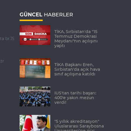
GÜNCEL
HABERLER
TİKA, Sırbistan'da "15
Temmuz Demokrasi
ta br.15
Meydanı"nın açılışını
yaptı
tr
TİKA Başkanı Eren,
Sırbistan'da açık hava
sınıf açılışına katıldı
IUS'tan tarihi başarı:
400'e yakın mezun
verdi!
"5 yıllık akreditasyon"
Uluslararası Saraybosna
Üniversitesi'ne güç