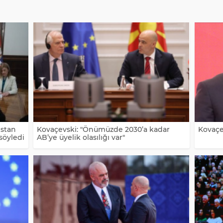
istan
Kovaçevski: "Önümüzde 2030’a kadar
Kovaçev
söyledi
AB’ye üyelik olasılığı var"