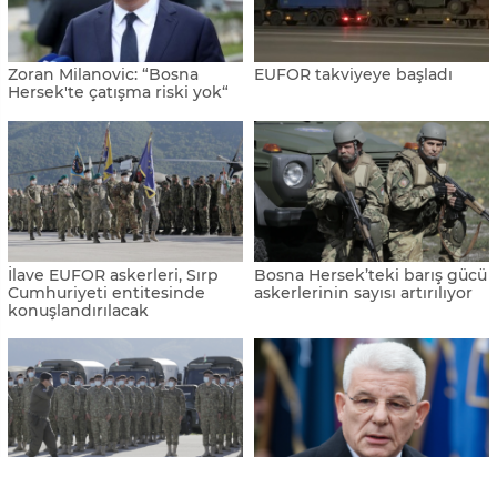
Zoran Milanovic: “Bosna
EUFOR takviyeye başladı
Hersek'te çatışma riski yok“
İlave EUFOR askerleri, Sırp
Bosna Hersek’teki barış gücü
Cumhuriyeti entitesinde
askerlerinin sayısı artırılıyor
konuşlandırılacak
EUFOR “yüksek hazırlık”
Dzaferovic’ten uluslararası