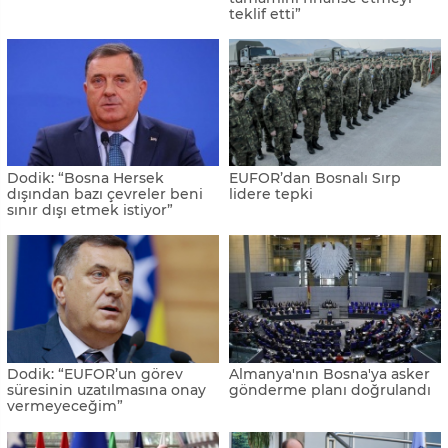
teklif etti”
Dodik: “Bosna Hersek
EUFOR’dan Bosnalı Sırp
dışından bazı çevreler beni
lidere tepki
sınır dışı etmek istiyor”
Dodik: “EUFOR’un görev
Almanya'nın Bosna'ya asker
süresinin uzatılmasına onay
gönderme planı doğrulandı
vermeyeceğim”