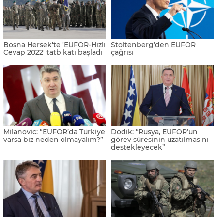
Bosna Hersek'te 'EUFOR-Hızlı
Stoltenberg’den EUFOR
Cevap 2022' tatbikatı başladı
çağrısı
Milanovic: “EUFOR’da Türkiye
Dodik: “Rusya, EUFOR’un
varsa biz neden olmayalım?”
görev süresinin uzatılmasını
destekleyecek”