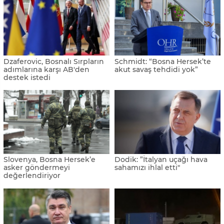
Dzaferovic, Bosnalı Sırpların
Schmidt: “Bosna Hersek’te
adımlarına karşı AB'den
akut savaş tehdidi yok”
destek istedi
Slovenya, Bosna Hersek’e
Dodik: ”İtalyan uçağı hava
asker göndermeyi
sahamızı ihlal etti"
değerlendiriyor