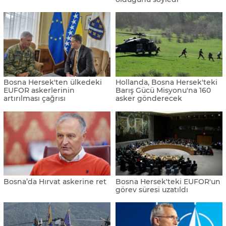
Bosna Hersek'ten ülkedeki
Hollanda, Bosna Hersek'teki
EUFOR askerlerinin
Barış Gücü Misyonu'na 160
artırılması çağrısı
asker gönderecek
Bosna’da Hırvat askerine ret
Bosna Hersek'teki EUFOR'un
görev süresi uzatıldı