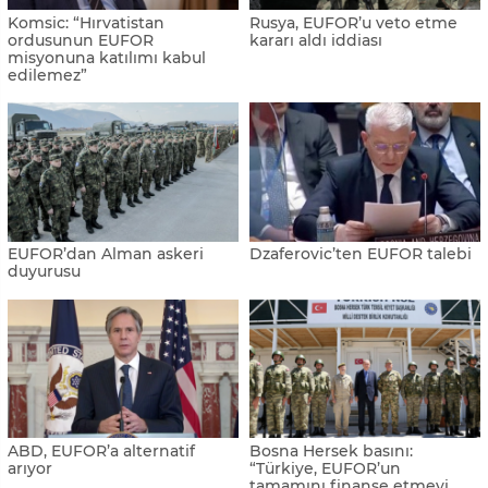
Komsic: “Hırvatistan
Rusya, EUFOR’u veto etme
ordusunun EUFOR
kararı aldı iddiası
misyonuna katılımı kabul
edilemez”
EUFOR’dan Alman askeri
Dzaferovic’ten EUFOR talebi
duyurusu
ABD, EUFOR’a alternatif
Bosna Hersek basını:
arıyor
“Türkiye, EUFOR’un
tamamını finanse etmeyi