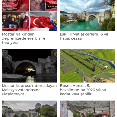
Mostar halkından
Eski Hırvat askerlere 16 yıl
depremzedelere Umre
hapis cezası
hediyesi
Mostar Köprüsü’nden atlayan
Bosna Hersek 5.
Malezya vatandaşına
havalimanına 2026 yılına
ulaşılamıyor
kadar kavuşabilir