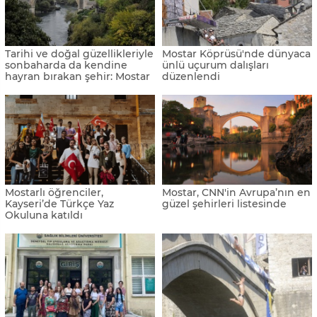
Tarihi ve doğal güzellikleriyle
Mostar Köprüsü'nde dünyaca
sonbaharda da kendine
ünlü uçurum dalışları
hayran bırakan şehir: Mostar
düzenlendi
Mostarlı öğrenciler,
Mostar, CNN'in Avrupa’nın en
Kayseri’de Türkçe Yaz
güzel şehirleri listesinde
Okuluna katıldı