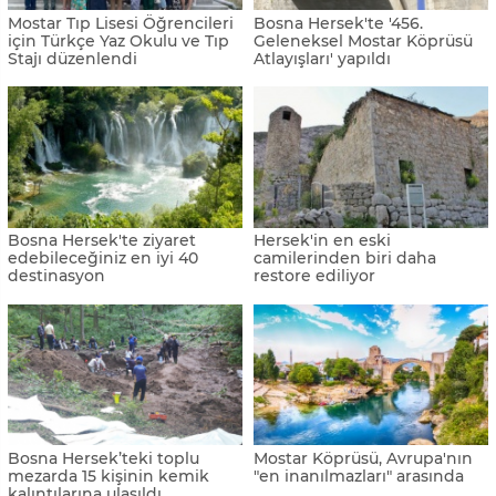
Mostar Tıp Lisesi Öğrencileri
Bosna Hersek'te '456.
için Türkçe Yaz Okulu ve Tıp
Geleneksel Mostar Köprüsü
Stajı düzenlendi
Atlayışları' yapıldı
Bosna Hersek'te ziyaret
Hersek'in en eski
edebileceğiniz en iyi 40
camilerinden biri daha
destinasyon
restore ediliyor
Bosna Hersek’teki toplu
Mostar Köprüsü, Avrupa'nın
mezarda 15 kişinin kemik
"en inanılmazları" arasında
kalıntılarına ulaşıldı