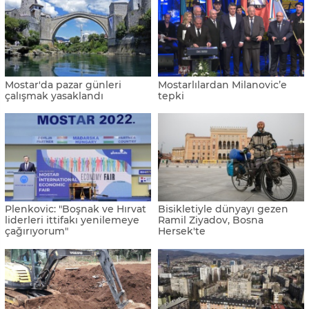
Mostar'da pazar günleri
Mostarlılardan Milanovic’e
çalışmak yasaklandı
tepki
Plenkovic: "Boşnak ve Hırvat
Bisikletiyle dünyayı gezen
liderleri ittifakı yenilemeye
Ramil Ziyadov, Bosna
çağırıyorum"
Hersek'te