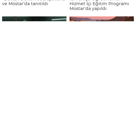
ve Mostar’da tanıtıldı
Hizmet İçi Eğitim Programı
Mostar'da yapıldı
"La Casa de Papel" dizisinde
Mostar'da ziyaret
"Bosna Hersek" detayı
edebileceğiniz yerler
Mostar'ın "daimi" belediye
Bosnalılar, Mostar
başkanı hayatını kaybetti
Köprüsü'nde kayıplarını andı