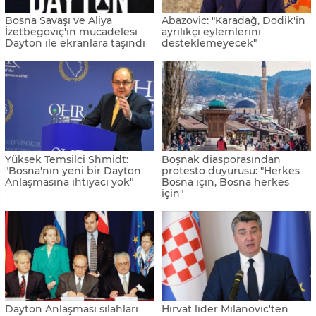
Bosna Savaşı ve Aliya
Abazovic: "Karadağ, Dodik'in
İzetbegoviç'in mücadelesi
ayrılıkçı eylemlerini
Dayton ile ekranlara taşındı
desteklemeyecek"
Yüksek Temsilci Shmidt:
Boşnak diasporasından
"Bosna'nın yeni bir Dayton
protesto duyurusu: "Herkes
Anlaşmasına ihtiyacı yok"
Bosna için, Bosna herkes
için"
Dayton Anlaşması silahları
Hırvat lider Milanovic'ten