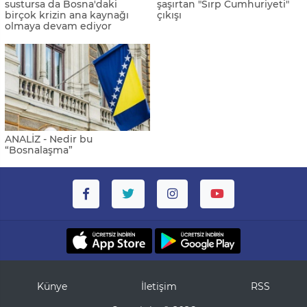
sustursa da Bosna'daki
şaşırtan "Sırp Cumhuriyeti"
birçok krizin ana kaynağı
çıkışı
olmaya devam ediyor
ANALİZ - Nedir bu
“Bosnalaşma”
Künye
İletişim
RSS