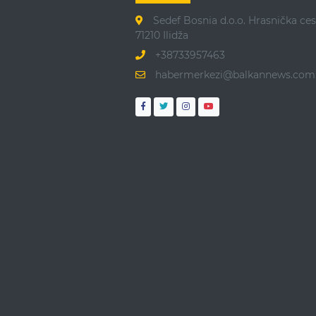
Sedef Bosnia d.o.o. Hrasnička ces
71210 Ilidža
+38733957463
habermerkezi@balkannews.com.