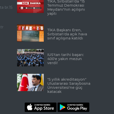
TİKA, Sırbistan'da "15
Temmuz Demokrasi
ta br.15
Meydanı"nın açılışını
yaptı
tr
TİKA Başkanı Eren,
Sırbistan'da açık hava
sınıf açılışına katıldı
IUS'tan tarihi başarı:
400'e yakın mezun
verdi!
"5 yıllık akreditasyon"
Uluslararası Saraybosna
Üniversitesi'ne güç
katacak