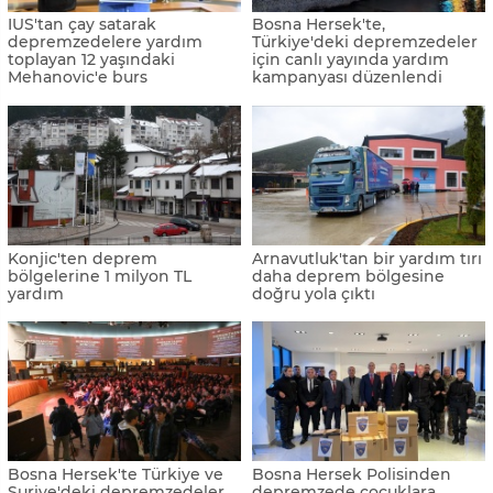
IUS'tan çay satarak
Bosna Hersek'te,
depremzedelere yardım
Türkiye'deki depremzedeler
toplayan 12 yaşındaki
için canlı yayında yardım
Mehanovic'e burs
kampanyası düzenlendi
Konjic'ten deprem
Arnavutluk'tan bir yardım tırı
bölgelerine 1 milyon TL
daha deprem bölgesine
yardım
doğru yola çıktı
Bosna Hersek'te Türkiye ve
Bosna Hersek Polisinden
Suriye'deki depremzedeler
depremzede çocuklara