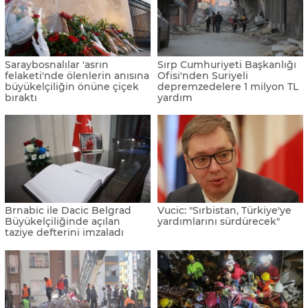
Saraybosnalılar 'asrın
Sırp Cumhuriyeti Başkanlığı
felaketi'nde ölenlerin anısına
Ofisi'nden Suriyeli
büyükelçiliğin önüne çiçek
depremzedelere 1 milyon TL
bıraktı
yardım
Brnabic ile Dacic Belgrad
Vucic: "Sırbistan, Türkiye'ye
Büyükelçiliğinde açılan
yardımlarını sürdürecek"
taziye defterini imzaladı