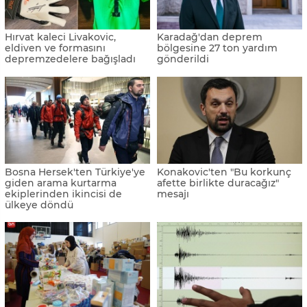
Hırvat kaleci Livakovic,
Karadağ'dan deprem
eldiven ve formasını
bölgesine 27 ton yardım
depremzedelere bağışladı
gönderildi
Bosna Hersek'ten Türkiye'ye
Konakovic'ten "Bu korkunç
giden arama kurtarma
afette birlikte duracağız"
ekiplerinden ikincisi de
mesajı
ülkeye döndü