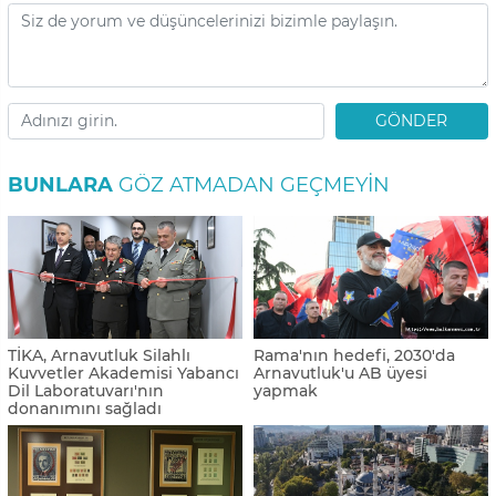
GÖNDER
BUNLARA
GÖZ ATMADAN GEÇMEYIN
TİKA, Arnavutluk Silahlı
Rama'nın hedefi, 2030'da
Kuvvetler Akademisi Yabancı
Arnavutluk'u AB üyesi
Dil Laboratuvarı'nın
yapmak
donanımını sağladı