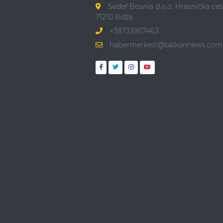
Sedef Bosnia d.o.o. Hrasnička ces
71210 Ilidža
+38733957463
habermerkezi@balkannews.com.