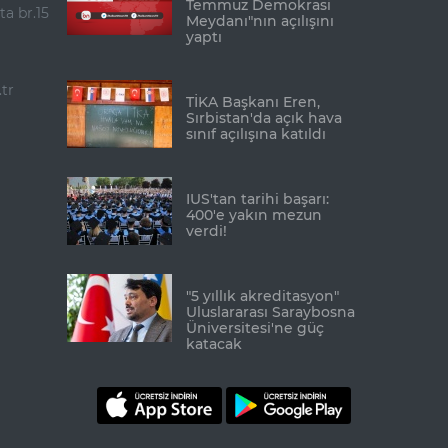
Temmuz Demokrasi
ta br.15
Meydanı"nın açılışını
yaptı
tr
TİKA Başkanı Eren,
Sırbistan'da açık hava
sınıf açılışına katıldı
IUS'tan tarihi başarı:
400'e yakın mezun
verdi!
"5 yıllık akreditasyon"
Uluslararası Saraybosna
Üniversitesi'ne güç
katacak