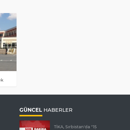
ek
GÜNCEL
HABERLER
TİKA, Sırbistan'da "15