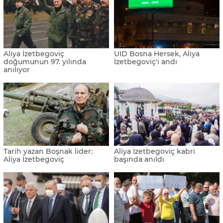
Aliya İzetbegoviç
UID Bosna Hersek, Aliya
doğumunun 97. yılında
İzetbegoviç'i andı
anılıyor
Tarih yazan Boşnak lider:
Aliya İzetbegoviç kabri
Aliya İzetbegoviç
başında anıldı