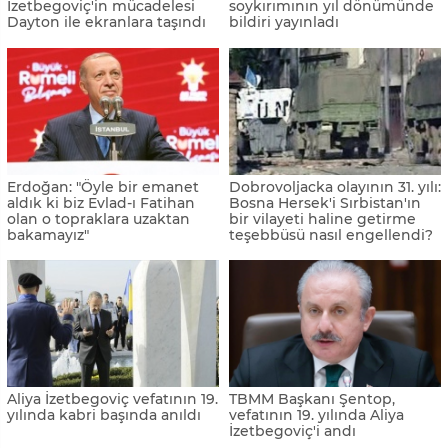
İzetbegoviç'in mücadelesi
soykırımının yıl dönümünde
Dayton ile ekranlara taşındı
bildiri yayınladı
Erdoğan: "Öyle bir emanet
Dobrovoljacka olayının 31. yılı:
aldık ki biz Evlad-ı Fatihan
Bosna Hersek'i Sırbistan'ın
olan o topraklara uzaktan
bir vilayeti haline getirme
bakamayız"
teşebbüsü nasıl engellendi?
Aliya İzetbegoviç vefatının 19.
TBMM Başkanı Şentop,
yılında kabri başında anıldı
vefatının 19. yılında Aliya
İzetbegoviç'i andı