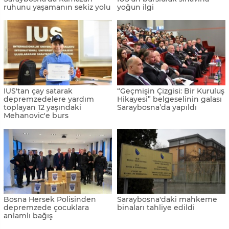
ruhunu yaşamanın sekiz yolu
yoğun ilgi
IUS'tan çay satarak
“Geçmişin Çizgisi: Bir Kuruluş
depremzedelere yardım
Hikayesi” belgeselinin galası
toplayan 12 yaşındaki
Saraybosna’da yapıldı
Mehanovic'e burs
Bosna Hersek Polisinden
Saraybosna'daki mahkeme
depremzede çocuklara
binaları tahliye edildi
anlamlı bağış