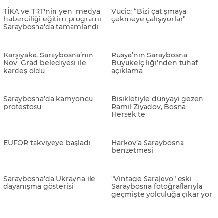
Saraybosna'da nisanda kar
Saraybosna’da Ukrayna’ya
sürprizi
destek gösterisi
Saraybosna’da TMV okulları,
Saraybosna, Nazi işgalinden
meslek edindirme kursları
kurtuluşun yıl dönümünü
sergisi açıldı
kutluyor
Saraybosna kuşatması 30 yıl
AA Boşnakça-Hırvatça-Sırpça
önce bugün başlamıştı
servisi 10. yaşını kutladı