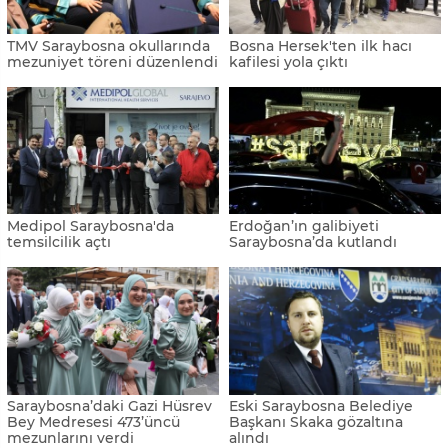
TMV Saraybosna okullarında
Bosna Hersek'ten ilk hacı
mezuniyet töreni düzenlendi
kafilesi yola çıktı
Medipol Saraybosna'da
Erdoğan’ın galibiyeti
temsilcilik açtı
Saraybosna’da kutlandı
Saraybosna’daki Gazi Hüsrev
Eski Saraybosna Belediye
Bey Medresesi 473’üncü
Başkanı Skaka gözaltına
mezunlarını verdi
alındı