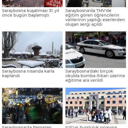
Saraybosna kuşatması 31. yıl
Saraybosna'da TMV'de
önce bugün başlamıştı
eğitim gören öğrencilerin
velilerinin yaptığı eserlerden
oluşan sergi açıldı
Saraybosna nisanda karla
Saraybosna'daki birçok
kaplandı
okulda bomba ihbarı üzerine
eğitime ara verildi
Saraybosna'da Ramazan
IUS'un bursluluk sınavına