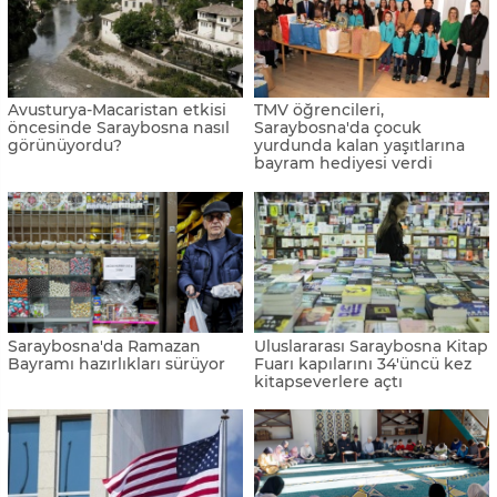
Avusturya-Macaristan etkisi
TMV öğrencileri,
öncesinde Saraybosna nasıl
Saraybosna'da çocuk
görünüyordu?
yurdunda kalan yaşıtlarına
bayram hediyesi verdi
Saraybosna'da Ramazan
Uluslararası Saraybosna Kitap
Bayramı hazırlıkları sürüyor
Fuarı kapılarını 34'üncü kez
kitapseverlere açtı