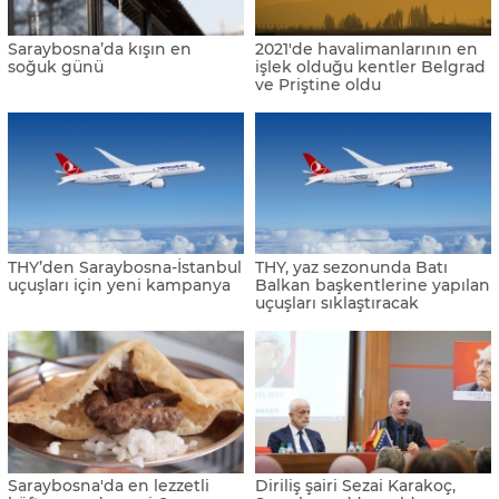
edilmesi gereken müzeler
Korpa, Kuzey Makedonya'ya
açıldı
Saraybosna Kış Festivali'nde
Saraybosna’daki vahşi
Bursa rüzgarı
katliamın üzerinden 28 yıl
geçti
Saraybosnalılar, Sırp
Saraybosna ve Zagreb hava
entitesindeki Doğu
kirliliğinde ilk üçe girdi
Saraybosna'dan daire alıyor