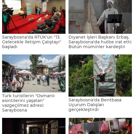
Saraybosna'da RTÜK'ün "13.
Diyanet İşleri Başkanı Erbaş,
Gelecekle İletişim Çalıştayı"
Saraybosna'da hutbe irat etti:
başladı
Bütün müminler kardeştir
Türk turistlerin "Osmanlı
Saraybosna’da Bentbasa
esintilerini yaşatan"
Uçurum Dalışları
vazgeçilmez adresi:
gerçekleştirdi
Saraybosna