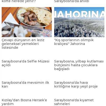
Saraybosna’da kışın en
2021'de havalimanlarının en
soğuk günü
işlek olduğu kentler Belgrad
ve Priştine oldu
THY’den Saraybosna-İstanbul
THY, yaz sezonunda Batı
uçuşları için yeni kampanya
Balkan başkentlerine yapılan
uçuşları sıklaştıracak
Saraybosna'da en lezzetli
Diriliş şairi Sezai Karakoç,
köfte nerede yenir?
Saraybosna’da anıldı