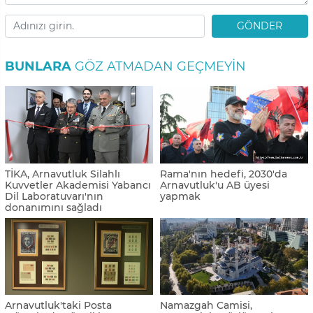
GÖNDER
BUNLARA
GÖZ ATMADAN GEÇMEYIN
TİKA, Arnavutluk Silahlı
Rama'nın hedefi, 2030'da
Kuvvetler Akademisi Yabancı
Arnavutluk'u AB üyesi
Dil Laboratuvarı'nın
yapmak
donanımını sağladı
Arnavutluk'taki Posta
Namazgah Camisi,