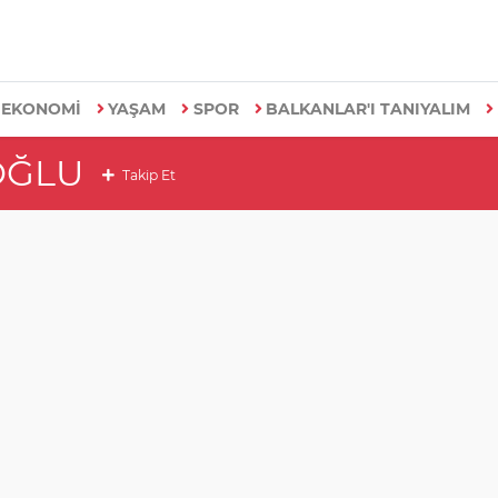
EKONOMİ
YAŞAM
SPOR
BALKANLAR'I TANIYALIM
OĞLU
Takip Et