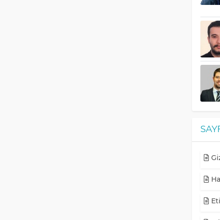
SAY
Giz
Ha
Eti