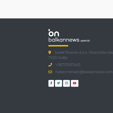
Sedef Bosnia d.o.o. Hrasnička ces
71210 Ilidža
+38733957463
habermerkezi@balkannews.com.