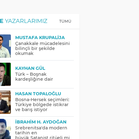
E
YAZARLARIMIZ
TÜMÜ
MUSTAFA KRUPALIJA
Çanakkale mücadelesini
bilinçli bir şekilde
okumak
KAYHAN GÜL
Türk – Boşnak
kardeşliğine dair
HASAN TOPALOĞLU
Bosna-Hersek seçimleri:
Türkiye bölgede istikrar
ve barış istiyor
İBRAHIM H. AYDOĞAN
Srebrenitsa'da modern
tarihin en
büyük Satanist ritüeli mi