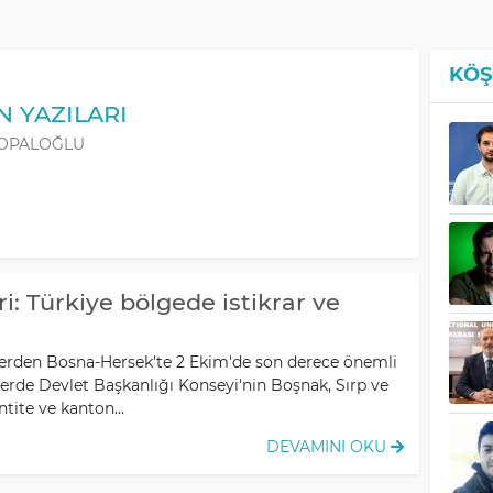
KÖŞ
 YAZILARI
TOPALOĞLU
: Türkiye bölgede istikrar ve
elerden Bosna-Hersek'te 2 Ekim'de son derece önemli
lerde Devlet Başkanlığı Konseyi'nin Boşnak, Sırp ve
ntite ve kanton...
DEVAMINI OKU