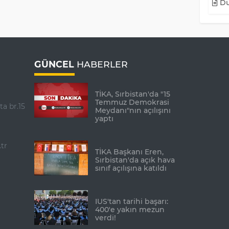
Dü
GÜNCEL
HABERLER
TİKA, Sırbistan'da "15
Temmuz Demokrasi
ta br.15
Meydanı"nın açılışını
yaptı
tr
TİKA Başkanı Eren,
Sırbistan'da açık hava
sınıf açılışına katıldı
IUS'tan tarihi başarı:
400'e yakın mezun
verdi!