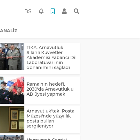
BS
ANALİZ
TİKA, Arnavutluk
Silahlı Kuvvetler
Akademisi Yabancı Dil
Laboratuvarı'nın
donanımını sağladı
Rama'nın hedefi,
2030'da Arnavutluk'u
AB üyesi yapmak
Arnavutluk'taki Posta
Müzesi'nde yüzyıllık
posta pulları
sergileniyor
Namazgah Camisi,