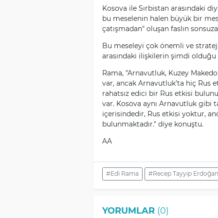
Kosova ile Sırbistan arasındaki di
bu meselenin halen büyük bir me
çatışmadan" oluşan faslın sonsuza
Bu meseleyi çok önemli ve strateji
arasındaki ilişkilerin şimdi olduğ
Rama, "Arnavutluk, Kuzey Makedo
var, ancak Arnavutluk’ta hiç Rus
rahatsız edici bir Rus etkisi bulu
var. Kosova aynı Arnavutluk gibi
içerisindedir, Rus etkisi yoktur, a
bulunmaktadır." diye konuştu.
AA
#Edi Rama
#Recep Tayyip Erdoğa
YORUMLAR
(0)