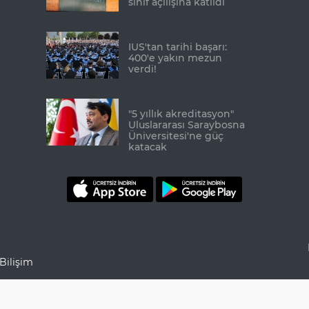
sınıf açılışına katıldı
IUS'tan tarihi başarı:
400'e yakın mezun
verdi!
"5 yıllık akreditasyon"
Uluslararası Saraybosna
Üniversitesi'ne güç
katacak
Bilişim