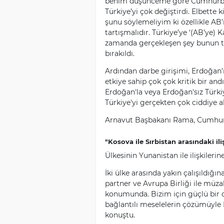
benim düşünceme göre Cumhurbaşka
Türkiye’yi çok değiştirdi. Elbette 
şunu söylemeliyim ki özellikle AB’
tartışmalıdır. Türkiye’ye ‘(AB’ye) 
zamanda gerçekleşen şey bunun ta
bırakıldı.
Ardından darbe girişimi, Erdoğan’ı
etkiye sahip çok çok kritik bir and
Erdoğan'la veya Erdoğan'sız Türki
Türkiye'yi gerçekten çok ciddiye al
Arnavut Başbakanı Rama, Cumhurb
"Kosova ile Sırbistan arasındaki ili
Ülkesinin Yunanistan ile ilişkileri
İki ülke arasında yakın çalışıldığı
partner ve Avrupa Birliği ile müza
konumunda. Bizim için güçlü bir d
bağlantılı meselelerin çözümüyle 
konuştu.