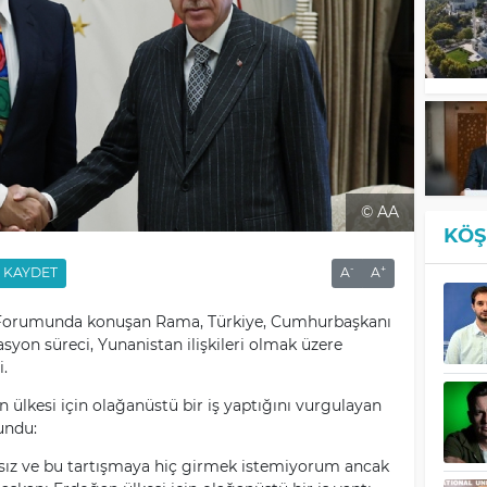
© AA
KÖŞ
-
+
KAYDET
A
A
 Forumunda konuşan Rama, Türkiye, Cumhurbaşkanı
yon süreci, Yunanistan ilişkileri olmak üzere
.
ülkesi için olağanüstü bir iş yaptığını vurgulayan
undu:
ız ve bu tartışmaya hiç girmek istemiyorum ancak