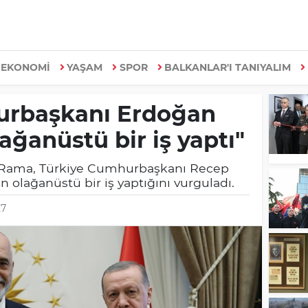
EKONOMİ
YAŞAM
SPOR
BALKANLAR'I TANIYALIM
rbaşkanı Erdoğan
lağanüstü bir iş yaptı"
 Rama, Türkiye Cumhurbaşkanı Recep
n olağanüstü bir iş yaptığını vurguladı.
27