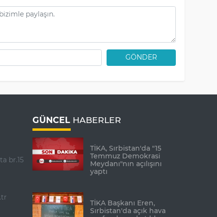
GÖNDER
GÜNCEL
HABERLER
TİKA, Sırbistan'da "15
Temmuz Demokrasi
ta br.15
Meydanı"nın açılışını
yaptı
tr
TİKA Başkanı Eren,
Sırbistan'da açık hava