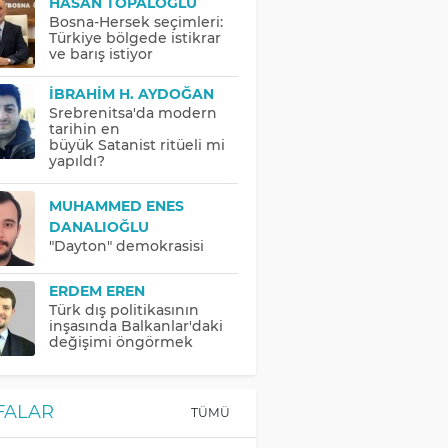
HASAN TOPALOĞLU
Bosna-Hersek seçimleri:
Türkiye bölgede istikrar
ve barış istiyor
İBRAHIM H. AYDOĞAN
Srebrenitsa'da modern
tarihin en
büyük Satanist ritüeli mi
yapıldı?
MUHAMMED ENES
DANALIOĞLU
"Dayton" demokrasisi
ERDEM EREN
Türk dış politikasının
inşasında Balkanlar'daki
değişimi öngörmek
FALAR
TÜMÜ