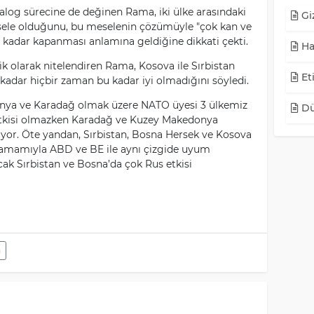
yalog sürecine de değinen Rama, iki ülke arasındaki
Giz
sele olduğunu, bu meselenin çözümüyle "çok kan ve
 kadar kapanması anlamına geldiğine dikkati çekti.
Ha
k olarak nitelendiren Rama, Kosova ile Sırbistan
Eti
u kadar hiçbir zaman bu kadar iyi olmadığını söyledi.
nya ve Karadağ olmak üzere NATO üyesi 3 ülkemiz
Dü
 etkisi olmazken Karadağ ve Kuzey Makedonya
nuyor. Öte yandan, Sırbistan, Bosna Hersek ve Kosova
 tamamıyla ABD ve BE ile aynı çizgide uyum
ncak Sırbistan ve Bosna’da çok Rus etkisi
n