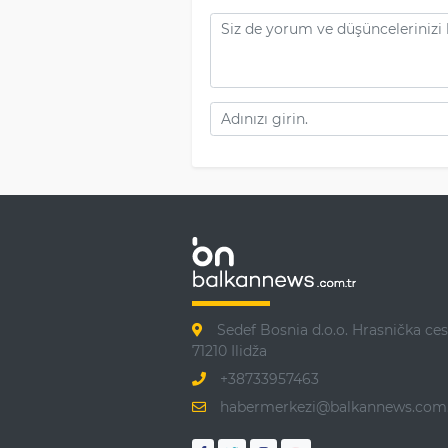
Sedef Bosnia d.o.o. Hrasnička ces
71210 Ilidža
+38733957463
habermerkezi@balkannews.com.