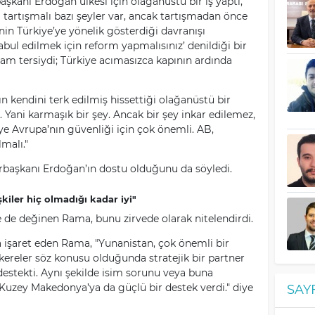
nı Erdoğan ülkesi için olağanüstü bir iş yaptı,
ki tartışmalı bazı şeyler var, ancak tartışmadan önce
nin Türkiye’ye yönelik gösterdiği davranışı
Kabul edilmek için reform yapmalısınız’ denildiği bir
m tersiydi; Türkiye acımasızca kapının ardında
n kendini terk edilmiş hissettiği olağanüstü bir
ı. Yani karmaşık bir şey. Ancak bir şey inkar edilemez,
ye Avrupa’nın güvenliği için çok önemli. AB,
malı."
aşkanı Erdoğan’ın dostu olduğunu da söyledi.
şkiler hiç olmadığı kadar iyi"
ne de değinen Rama, bunu zirvede olarak nitelendirdi.
na işaret eden Rama, "Yunanistan, çok önemli bir
kereler söz konusu olduğunda stratejik bir partner
estekti. Aynı şekilde isim sorunu veya buna
Kuzey Makedonya’ya da güçlü bir destek verdi." diye
SAY