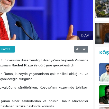
© AA
-
+
KAYDET
A
A
KÖŞ
O Zirvesi’nin düzenlendiği Litvanya’nın başkenti Vilnius’ta
i uzmanı
Rachel Rizzo
ile görüşme gerçekleştirdi.
n Rama, kuzeyde yaşananların çok tehlikeli olduğunu ve
abileceğini vurguladı.
diyaloğunu sürdürürken, Kosova’nın kuzeyinde tehlikeyi
anan siber saldırılardan ve polisin Halkın Mücahitler
naklanan tehlike hakkında konuştu.