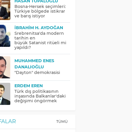
HASAN TOPALOĞLU
Bosna-Hersek seçimleri:
Türkiye bölgede istikrar
ve barış istiyor
İBRAHIM H. AYDOĞAN
Srebrenitsa'da modern
tarihin en
büyük Satanist ritüeli mi
yapıldı?
MUHAMMED ENES
DANALIOĞLU
"Dayton" demokrasisi
ERDEM EREN
Türk dış politikasının
inşasında Balkanlar'daki
değişimi öngörmek
FALAR
TÜMÜ