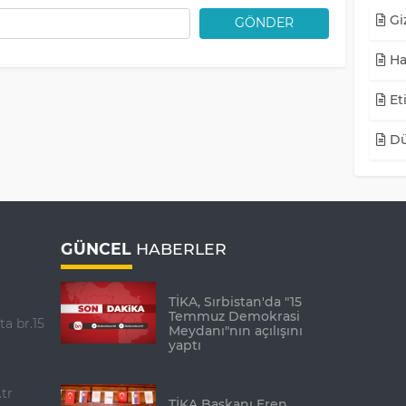
Giz
GÖNDER
Ha
Eti
Dü
GÜNCEL
HABERLER
TİKA, Sırbistan'da "15
Temmuz Demokrasi
ta br.15
Meydanı"nın açılışını
yaptı
tr
TİKA Başkanı Eren,