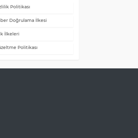
lilik Politikası
ber Doğrulama İlkesi
k İlkeleri
zeltme Politikası