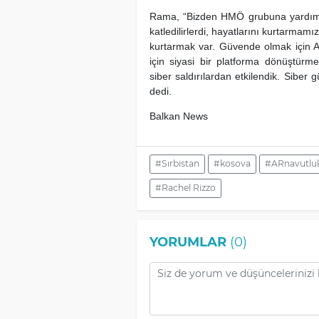
Rama, “Bizden HMÖ grubuna yardım et
katledilirlerdi, hayatlarını kurtarmamı
kurtarmak var. Güvende olmak için Ar
için siyasi bir platforma dönüştür
siber saldırılardan etkilendik. Siber
dedi.
Balkan News
#Sırbistan
#kosova
#ARnavutlu
#Rachel Rizzo
YORUMLAR
(0)