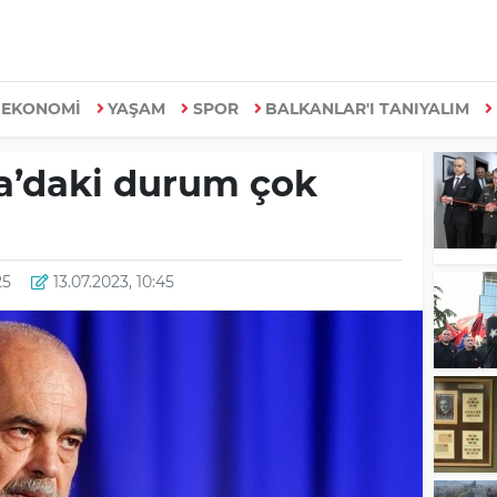
EKONOMİ
YAŞAM
SPOR
BALKANLAR'I TANIYALIM
a’daki durum çok
25
13.07.2023, 10:45