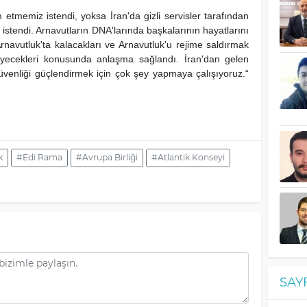
memiz istendi, yoksa İran'da gizli servisler tarafından
z istendi. Arnavutların DNA'larında başkalarının hayatlarını
navutluk'ta kalacakları ve Arnavutluk'u rejime saldırmak
meyecekleri konusunda anlaşma sağlandı. İran'dan gelen
 güvenliği güçlendirmek için çok şey yapmaya çalışıyoruz.“
k
#Edi Rama
#Avrupa Birliği
#Atlantik Konseyi
SAY