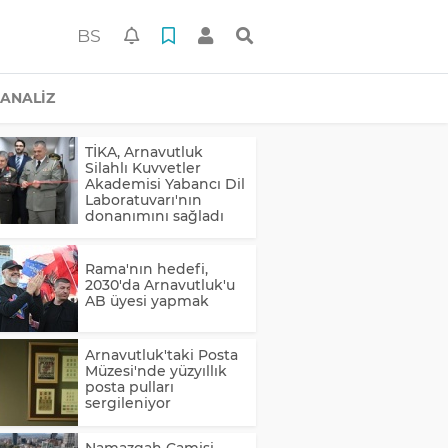
BS
ANALİZ
TİKA, Arnavutluk
Silahlı Kuvvetler
Akademisi Yabancı Dil
Laboratuvarı'nın
donanımını sağladı
Rama'nın hedefi,
2030'da Arnavutluk'u
AB üyesi yapmak
Arnavutluk'taki Posta
Müzesi'nde yüzyıllık
posta pulları
sergileniyor
Namazgah Camisi,