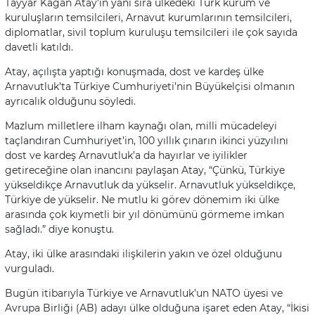
Tayyar Kağan Atay’ın yanı sıra ülkedeki Türk kurum ve
kuruluşların temsilcileri, Arnavut kurumlarının temsilcileri,
diplomatlar, sivil toplum kuruluşu temsilcileri ile çok sayıda
davetli katıldı.
Atay, açılışta yaptığı konuşmada, dost ve kardeş ülke
Arnavutluk’ta Türkiye Cumhuriyeti’nin Büyükelçisi olmanın
ayrıcalık olduğunu söyledi.
Mazlum milletlere ilham kaynağı olan, milli mücadeleyi
taçlandıran Cumhuriyet’in, 100 yıllık çınarın ikinci yüzyılını
dost ve kardeş Arnavutluk’a da hayırlar ve iyilikler
getireceğine olan inancını paylaşan Atay, “Çünkü, Türkiye
yükseldikçe Arnavutluk da yükselir. Arnavutluk yükseldikçe,
Türkiye de yükselir. Ne mutlu ki görev dönemim iki ülke
arasında çok kıymetli bir yıl dönümünü görmeme imkan
sağladı.” diye konuştu.
Atay, iki ülke arasındaki ilişkilerin yakın ve özel olduğunu
vurguladı.
Bugün itibarıyla Türkiye ve Arnavutluk’un NATO üyesi ve
Avrupa Birliği (AB) adayı ülke olduğuna işaret eden Atay, “İkisi