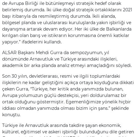
de Avrupa Birliği ile bütünleşmeyi stratejik hedef olarak
belirlemiş durumda. İki ülke doğal stratejik ortaklıklarını 2021
başı itibarıyla da resmileştirmiş durumda. İkili alanda,
bölgesel planda ve uluslararası kuruluşlarda yakın işbirliği ve
dayanışma artarak devam ediyor. Her iki ülke de Balkanlarda
kırılgan olan barış ve istikrarın korunmasına önemli katkılar
yapıyor.” ifadelerini kullandı.
ALSAR Başkanı Mehdi Gurra da sempozyumun, yıl
dönümünde Arnavutluk ve Türkiye arasındaki ilişkileri,
akademik bir arka planda analiz etmeyi amaçladığını söyledi.
Son 30 yılın, devletlerarası, resmi ve ilgili toplumlardaki
ilişkilerin ne kadar geliştiğini açıkça ortaya koyduğuna dikkati
çeken Gurra, “Türkiye, her kritik anda yanımızda bulunan,
Avrupa yolumuzun güçlü destekçisi, yeri doldurulamaz bir
ortak olduğunu göstermiştir. Egemenliğimize yönelik hiçbir
iddiası olmadan yanımızda olması bizim için şans.” şeklinde
konuştu.
Türkiye ile Arnavutluk arasında takdire şayan ekonomik,
kültürel, eğitimsel ve askeri işbirliği bulunduğunu dile getiren