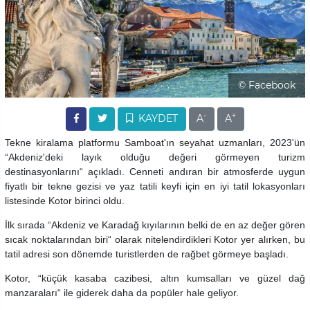
© Facebook
-
+
KAYDET
A
A
Tekne kiralama platformu Samboat'ın seyahat uzmanları, 2023'ün
“Akdeniz'deki layık olduğu değeri görmeyen turizm
destinasyonlarını“ açıkladı. Cenneti andıran bir atmosferde uygun
fiyatlı bir tekne gezisi ve yaz tatili keyfi için en iyi tatil lokasyonları
listesinde Kotor birinci oldu.
İlk sırada “Akdeniz ve Karadağ kıyılarının belki de en az değer gören
sıcak noktalarından biri“ olarak nitelendirdikleri Kotor yer alırken, bu
tatil adresi son dönemde turistlerden de rağbet görmeye başladı.
Kotor, “küçük kasaba cazibesi, altın kumsalları ve güzel dağ
manzaraları“ ile giderek daha da popüler hale geliyor.