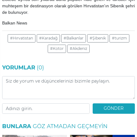
muhteşem bir destinasyon olarak görülen Hırvatistan'ın Sibenik şehri
de bulunuyor.
Balkan News
#Hırvatistan
#Karadağ
#Balkanlar
#Şibenik
#turizm
#Kotor
#Akdeniz
YORUMLAR
(0)
GÖNDER
BUNLARA
GÖZ ATMADAN GEÇMEYIN