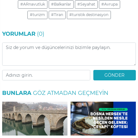
#ARnavutluk
#Balkanlar
#Seyahat
#Avrupa
#turizm
#Tiran
#turistik destinasyon
YORUMLAR
(0)
GÖNDER
BUNLARA
GÖZ ATMADAN GEÇMEYIN