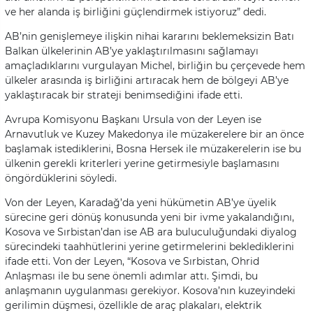
ve her alanda iş birliğini güçlendirmek istiyoruz” dedi.
AB’nin genişlemeye ilişkin nihai kararını beklemeksizin Batı
Balkan ülkelerinin AB’ye yaklaştırılmasını sağlamayı
amaçladıklarını vurgulayan Michel, birliğin bu çerçevede hem
ülkeler arasında iş birliğini artıracak hem de bölgeyi AB’ye
yaklaştıracak bir strateji benimsediğini ifade etti.
Avrupa Komisyonu Başkanı Ursula von der Leyen ise
Arnavutluk ve Kuzey Makedonya ile müzakerelere bir an önce
başlamak istediklerini, Bosna Hersek ile müzakerelerin ise bu
ülkenin gerekli kriterleri yerine getirmesiyle başlamasını
öngördüklerini söyledi.
Von der Leyen, Karadağ’da yeni hükümetin AB’ye üyelik
sürecine geri dönüş konusunda yeni bir ivme yakalandığını,
Kosova ve Sırbistan’dan ise AB ara buluculuğundaki diyalog
sürecindeki taahhütlerini yerine getirmelerini beklediklerini
ifade etti. Von der Leyen, “Kosova ve Sırbistan, Ohrid
Anlaşması ile bu sene önemli adımlar attı. Şimdi, bu
anlaşmanın uygulanması gerekiyor. Kosova’nın kuzeyindeki
gerilimin düşmesi, özellikle de araç plakaları, elektrik