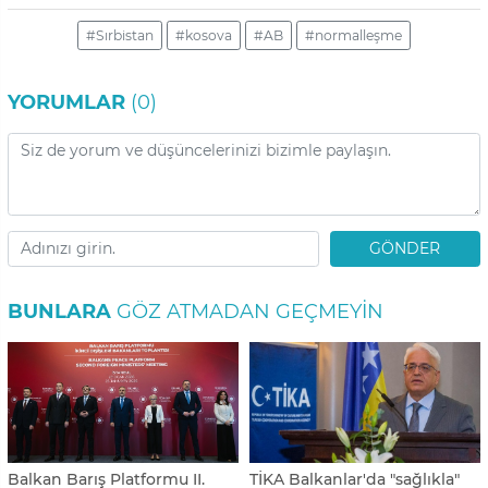
#Sırbistan
#kosova
#AB
#normalleşme
YORUMLAR
(0)
GÖNDER
BUNLARA
GÖZ ATMADAN GEÇMEYIN
Balkan Barış Platformu II.
TİKA Balkanlar'da "sağlıkla"