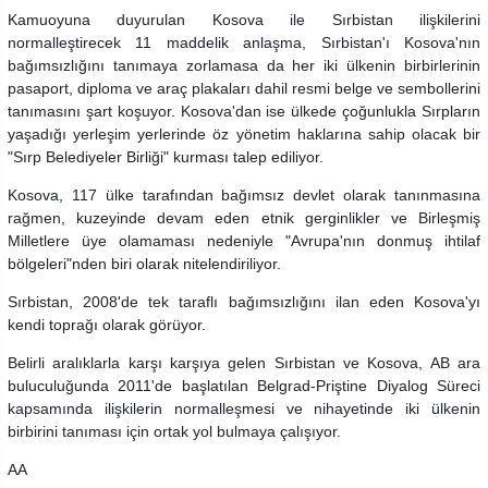
Kamuoyuna duyurulan Kosova ile Sırbistan ilişkilerini
normalleştirecek 11 maddelik anlaşma, Sırbistan'ı Kosova'nın
bağımsızlığını tanımaya zorlamasa da her iki ülkenin birbirlerinin
pasaport, diploma ve araç plakaları dahil resmi belge ve sembollerini
tanımasını şart koşuyor. Kosova'dan ise ülkede çoğunlukla Sırpların
yaşadığı yerleşim yerlerinde öz yönetim haklarına sahip olacak bir
"Sırp Belediyeler Birliği" kurması talep ediliyor.
Kosova, 117 ülke tarafından bağımsız devlet olarak tanınmasına
rağmen, kuzeyinde devam eden etnik gerginlikler ve Birleşmiş
Milletlere üye olamaması nedeniyle "Avrupa'nın donmuş ihtilaf
bölgeleri"nden biri olarak nitelendiriliyor.
Sırbistan, 2008'de tek taraflı bağımsızlığını ilan eden Kosova'yı
kendi toprağı olarak görüyor.
Belirli aralıklarla karşı karşıya gelen Sırbistan ve Kosova, AB ara
buluculuğunda 2011'de başlatılan Belgrad-Priştine Diyalog Süreci
kapsamında ilişkilerin normalleşmesi ve nihayetinde iki ülkenin
birbirini tanıması için ortak yol bulmaya çalışıyor.
AA