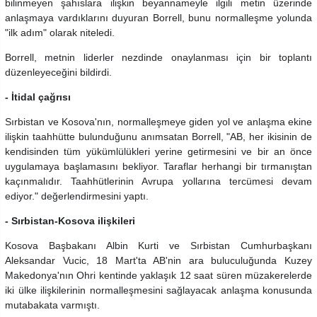
bilinmeyen şahıslara ilişkin beyannameyle ilgili metin üzerinde
anlaşmaya vardıklarını duyuran Borrell, bunu normalleşme yolunda
"ilk adım" olarak niteledi.
Borrell, metnin liderler nezdinde onaylanması için bir toplantı
düzenleyeceğini bildirdi.
- İtidal çağrısı
Sırbistan ve Kosova'nın, normalleşmeye giden yol ve anlaşma ekine
ilişkin taahhütte bulunduğunu anımsatan Borrell, "AB, her ikisinin de
kendisinden tüm yükümlülükleri yerine getirmesini ve bir an önce
uygulamaya başlamasını bekliyor. Taraflar herhangi bir tırmanıştan
kaçınmalıdır. Taahhütlerinin Avrupa yollarına tercümesi devam
ediyor." değerlendirmesini yaptı.
- Sırbistan-Kosova ilişkileri
Kosova Başbakanı Albin Kurti ve Sırbistan Cumhurbaşkanı
Aleksandar Vucic, 18 Mart'ta AB'nin ara buluculuğunda Kuzey
Makedonya'nın Ohri kentinde yaklaşık 12 saat süren müzakerelerde
iki ülke ilişkilerinin normalleşmesini sağlayacak anlaşma konusunda
mutabakata varmıştı.