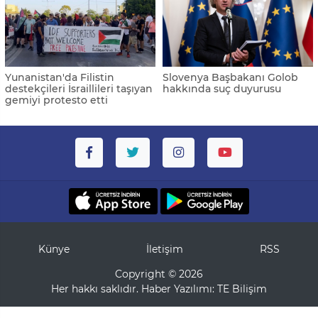
Yunanistan'da Filistin
Slovenya Başbakanı Golob
destekçileri İsraillileri taşıyan
hakkında suç duyurusu
gemiyi protesto etti
Künye
İletişim
RSS
Copyright © 2026
Her hakkı saklıdır. Haber Yazılımı:
TE Bilişim