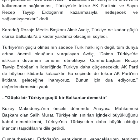
kalkınmanın sağlanması, Türkiye'de tekrar AK Parti'nin ve Sayın
Recep Tayyip Erdoğan'ın kazanmasıyla netleşecek ve
sağlamlaşacaktır." dedi.
Karadağ Rozaje Meclis Başkanı Almir Avdiç, Türkiye ne kadar güçlü
olursa Balkanlar'a o kadar yardımcı olacağını söyledi.
Türkiye'nin güçlü olmasının sadece Türk halkı için değil, tüm dünya
adına önemli olduğunu vurgulayan Avdiç, "Daima Türkiye'de
istikrarın devamını temenni etmekteyiz. Cumhurbaşkanı Recep
Tayyip Erdoğan'ın liderliğinde Türkiye daha güçlenecektir, AK Parti
de böylece iktidarda kalacaktır. Bu seçimde de tekrar AK Parti'nin
iktidara geleceğine inanıyoruz. Bunun için dua ediyoruz."
değerlendirmesini yaptı.
- "Güçlü bir Türkiye güçlü bir Balkanlar demektir"
Kuzey Makedonya'nın önceki dönemde Anayasa Mahkemesi
Başkanı olan Salih Murat, Türkiye'nin sınırları içindeki büyüklüğünü
kabul etmediklerini, Türkiye'nin Türkiye'den daha büyük olduğu
inancını taşıdıklarını dile getirdi.
Cumhurbaşkanı Erdoğan'ın yaptıklarının yapacaklarının teminatı