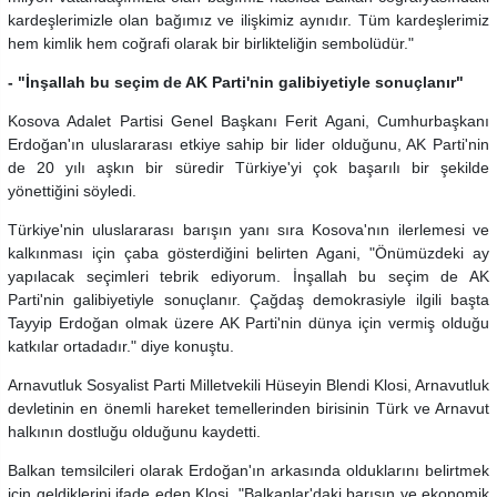
kardeşlerimizle olan bağımız ve ilişkimiz aynıdır. Tüm kardeşlerimiz
hem kimlik hem coğrafi olarak bir birlikteliğin sembolüdür."
- "İnşallah bu seçim de AK Parti'nin galibiyetiyle sonuçlanır"
Kosova Adalet Partisi Genel Başkanı Ferit Agani, Cumhurbaşkanı
Erdoğan'ın uluslararası etkiye sahip bir lider olduğunu, AK Parti'nin
de 20 yılı aşkın bir süredir Türkiye'yi çok başarılı bir şekilde
yönettiğini söyledi.
Türkiye'nin uluslararası barışın yanı sıra Kosova'nın ilerlemesi ve
kalkınması için çaba gösterdiğini belirten Agani, "Önümüzdeki ay
yapılacak seçimleri tebrik ediyorum. İnşallah bu seçim de AK
Parti'nin galibiyetiyle sonuçlanır. Çağdaş demokrasiyle ilgili başta
Tayyip Erdoğan olmak üzere AK Parti'nin dünya için vermiş olduğu
katkılar ortadadır." diye konuştu.
Arnavutluk Sosyalist Parti Milletvekili Hüseyin Blendi Klosi, Arnavutluk
devletinin en önemli hareket temellerinden birisinin Türk ve Arnavut
halkının dostluğu olduğunu kaydetti.
Balkan temsilcileri olarak Erdoğan'ın arkasında olduklarını belirtmek
için geldiklerini ifade eden Klosi, "Balkanlar'daki barışın ve ekonomik