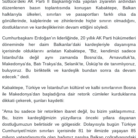
Sütlüce'deki AK Parti İl Başkanlığı'nda yapılan ziyaretin ardından
düzenlenen basın toplantısında konuşan Kabaktepe, Balkan
halklarıyla ülkeleri, sınırları ve pasaportları farklı olsa da
gönüllerinde, kalplerinde ve zihinlerinde hiçbir sınırın olmadığını,
dostluklarının ve kardeşliklerinin devam ettiğini söyledi.
Cumhurbaşkanı Erdoğan'ın liderliğinde, 20 yıllık AK Parti hükümetleri
döneminde her daim Balkanlar'daki kardeşleriyle dayanışma
içerisinde olduklarını anlatan Kabaktepe, "Biz, kendimizi sadece
İstanbul'da değil aynı zamanda Bosna'da, Arnavutluk'ta,
Makedonya'da, Batı Trakya'da, Selanik'te, Üsküp'te de tanımlıyoruz,
buluyoruz. Bu birliktelik ve kardeşlik bundan sonra da devam
edecek." dedi.
Kabaktepe, Türkiye ve İstanbul'un kültürel ve kalbi sınırlarının Bosna
ile Makedonya'dan başladığına dair retorik cümleler kurduklarına
dikkati çekerek, şunları kaydetti:
"Ama bu sadece bir retorikten ibaret değil, bu bizim yaklaşımımız.
Bu, bizim kardeşliğimizin yüzyıllarca önceki yıllara dayanan
dostluğumuzun belirtisidir ve gölgesidir. Dolayısıyla bugün Türkiye
Cumhuriyeti'mizin sınırları içerisinde 81 bir ilimizde yaşayan 85
milyon vatandaşımızla olan bağımız nasılsa Balkan coğrafyasındaki