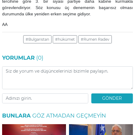
tercihine göre 3. bir siyasi partiye daha kabine kurmakla
görevlendiriyor. Söz konusu üç denemenin başarısız olması
durumunda ülke yeniden erken seçime gidiyor.
AA
#Bulgaristan
#hükümet
#Rumen Radev
YORUMLAR
(0)
GÖNDER
BUNLARA
GÖZ ATMADAN GEÇMEYIN