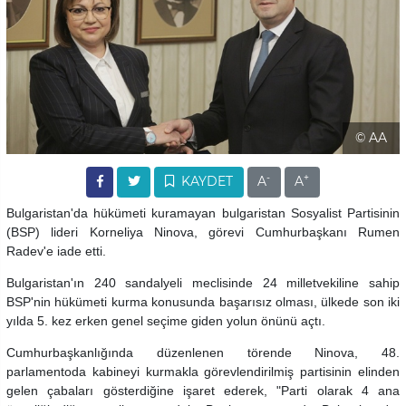
© AA
-
+
KAYDET
A
A
Bulgaristan'da hükümeti kuramayan bulgaristan Sosyalist Partisinin
(BSP) lideri Korneliya Ninova, görevi Cumhurbaşkanı Rumen
Radev'e iade etti.
Bulgaristan'ın 240 sandalyeli meclisinde 24 milletvekiline sahip
BSP'nin hükümeti kurma konusunda başarısız olması, ülkede son iki
yılda 5. kez erken genel seçime giden yolun önünü açtı.
Cumhurbaşkanlığında düzenlenen törende Ninova, 48.
parlamentoda kabineyi kurmakla görevlendirilmiş partisinin elinden
gelen çabaları gösterdiğine işaret ederek, "Parti olarak 4 ana