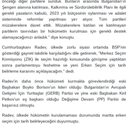
önceliği diğer partilere sunduk. Bunların arasında Bulgaristan'ın
Şengen alanına katılması, Kalkınma ve Sürdürülebilirlik Planı ile ilgili
gerekli yasaların kabulü, 2023 yılı bütçesinin oylanması ve adalet
sisteminde reformlar yapılması yer alıyor. Tüm partileri
müzakerelere davet ettik. Müzakerelere katılan ve katılmayan
partilerin tavrından bir hükümetin kurulması için gerekli destek
alamayacağımızı anladık." diye konuştu.
Cumhurbaşkanı Radev, ülkede zorlu siyasi ortamda BSP'nin
gösterdiği gayreti takdirle karşıladığını dile getirerek, "Merkez Seçim
Komisyonu (ZİK) ile seçim hazırlığı konusunda görüşme yaptıktan
sonra parlamentoyu feshetme ve yeni Erken Seçim için tarih
belirleme kararımı açıklayacağım." dedi.
Radev'in daha önce hükümeti kurmakla görevlendirdiği eski
Başbakan Boyko Borisov'un lideri olduğu Bulgaristan'ın Avrupalı
Gelişimi İçin Yurttaşlar (GERB) Partisi ve yine eski Başbakan Kiril
Petkov'un eş başkanı olduğu Değişime Devam (PP) Partisi de
başarısız olmuştu.
Radev, ülkede hükümetin kurulamaması durumunda martta erken
seçim için tarih belirleyeceğini duyurmuştu.