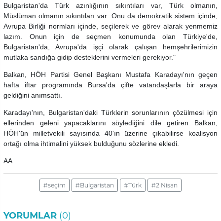
Bulgaristan'da Türk azınlığının sıkıntıları var, Türk olmanın,
Müslüman olmanın sıkıntıları var. Onu da demokratik sistem içinde,
Avrupa Birliği normları içinde, seçilerek ve görev alarak yenmemiz
lazım. Onun için de seçmen konumunda olan Türkiye'de,
Bulgaristan'da, Avrupa'da işçi olarak çalışan hemşehrilerimizin
mutlaka sandığa gidip desteklerini vermeleri gerekiyor."
Balkan, HÖH Partisi Genel Başkanı Mustafa Karadayı'nın geçen
hafta iftar programında Bursa'da çifte vatandaşlarla bir araya
geldiğini anımsattı.
Karadayı'nın, Bulgaristan'daki Türklerin sorunlarının çözülmesi için
ellerinden geleni yapacaklarını söylediğini dile getiren Balkan,
HÖH'ün milletvekili sayısında 40'ın üzerine çıkabilirse koalisyon
ortağı olma ihtimalini yüksek bulduğunu sözlerine ekledi.
AA
#seçim
#Bulgaristan
#Türk
#2 Nisan
YORUMLAR
(0)