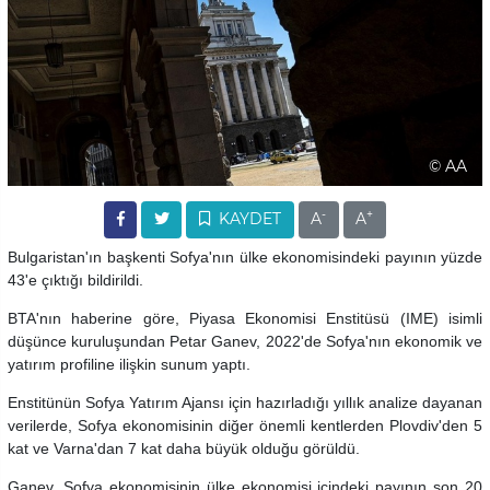
© AA
-
+
KAYDET
A
A
Bulgaristan'ın başkenti Sofya'nın ülke ekonomisindeki payının yüzde
43'e çıktığı bildirildi.
BTA'nın haberine göre, Piyasa Ekonomisi Enstitüsü (IME) isimli
düşünce kuruluşundan Petar Ganev, 2022'de Sofya'nın ekonomik ve
yatırım profiline ilişkin sunum yaptı.
Enstitünün Sofya Yatırım Ajansı için hazırladığı yıllık analize dayanan
verilerde, Sofya ekonomisinin diğer önemli kentlerden Plovdiv'den 5
kat ve Varna'dan 7 kat daha büyük olduğu görüldü.
Ganev, Sofya ekonomisinin ülke ekonomisi içindeki payının son 20