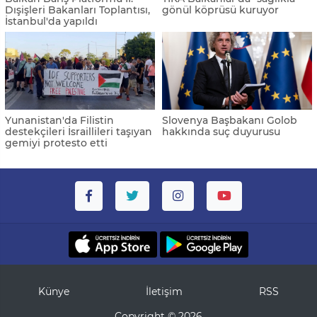
Dışişleri Bakanları Toplantısı,
gönül köprüsü kuruyor
İstanbul'da yapıldı
Yunanistan'da Filistin
Slovenya Başbakanı Golob
destekçileri İsraillileri taşıyan
hakkında suç duyurusu
gemiyi protesto etti
Künye
İletişim
RSS
Copyright © 2026