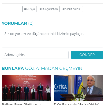
#Rusya
#Bulgaristan
#hibrit saldırı
YORUMLAR
(0)
GÖNDER
BUNLARA
GÖZ ATMADAN GEÇMEYIN
Balkan Barış Platformu II.
TİKA Balkanlar'da "sağlıkla"