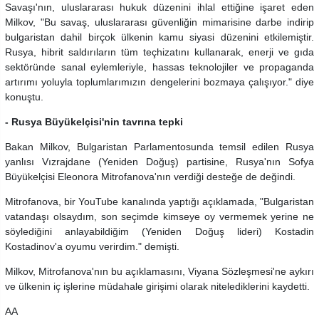
Savaşı'nın, uluslararası hukuk düzenini ihlal ettiğine işaret eden
Milkov, "Bu savaş, uluslararası güvenliğin mimarisine darbe indirip
bulgaristan dahil birçok ülkenin kamu siyasi düzenini etkilemiştir.
Rusya, hibrit saldırıların tüm teçhizatını kullanarak, enerji ve gıda
sektöründe sanal eylemleriyle, hassas teknolojiler ve propaganda
artırımı yoluyla toplumlarımızın dengelerini bozmaya çalışıyor." diye
konuştu.
- Rusya Büyükelçisi'nin tavrına tepki
Bakan Milkov, Bulgaristan Parlamentosunda temsil edilen Rusya
yanlısı Vızrajdane (Yeniden Doğuş) partisine, Rusya'nın Sofya
Büyükelçisi Eleonora Mitrofanova'nın verdiği desteğe de değindi.
Mitrofanova, bir YouTube kanalında yaptığı açıklamada, "Bulgaristan
vatandaşı olsaydım, son seçimde kimseye oy vermemek yerine ne
söylediğini anlayabildiğim (Yeniden Doğuş lideri) Kostadin
Kostadinov'a oyumu verirdim." demişti.
Milkov, Mitrofanova'nın bu açıklamasını, Viyana Sözleşmesi'ne aykırı
ve ülkenin iç işlerine müdahale girişimi olarak nitelediklerini kaydetti.
AA