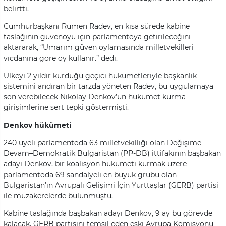
belirtti.
Cumhurbaşkanı Rumen Radev, en kısa sürede kabine
taslağının güvenoyu için parlamentoya getirileceğini
aktararak, “Umarım güven oylamasında milletvekilleri
vicdanına göre oy kullanır.” dedi.
Ülkeyi 2 yıldır kurduğu geçici hükümetleriyle başkanlık
sistemini andıran bir tarzda yöneten Radev, bu uygulamaya
son verebilecek Nikolay Denkov’un hükümet kurma
girişimlerine sert tepki göstermişti.
Denkov hükümeti
240 üyeli parlamentoda 63 milletvekilliği olan Değişime
Devam–Demokratik Bulgaristan (PP-DB) ittifakının başbakan
adayı Denkov, bir koalisyon hükümeti kurmak üzere
parlamentoda 69 sandalyeli en büyük grubu olan
Bulgaristan’ın Avrupalı Gelişimi İçin Yurttaşlar (GERB) partisi
ile müzakerelerde bulunmuştu.
Kabine taslağında başbakan adayı Denkov, 9 ay bu görevde
kalacak. GERB partisini temsil eden eski Avrupa Komisyonu