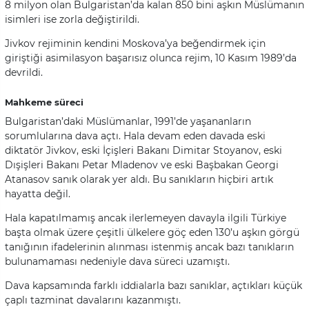
8 milyon olan Bulgaristan’da kalan 850 bini aşkın Müslümanın
isimleri ise zorla değiştirildi.
Jivkov rejiminin kendini Moskova’ya beğendirmek için
giriştiği asimilasyon başarısız olunca rejim, 10 Kasım 1989’da
devrildi.
Mahkeme süreci
Bulgaristan’daki Müslümanlar, 1991’de yaşananların
sorumlularına dava açtı. Hala devam eden davada eski
diktatör Jivkov, eski İçişleri Bakanı Dimitar Stoyanov, eski
Dışişleri Bakanı Petar Mladenov ve eski Başbakan Georgi
Atanasov sanık olarak yer aldı. Bu sanıkların hiçbiri artık
hayatta değil.
Hala kapatılmamış ancak ilerlemeyen davayla ilgili Türkiye
başta olmak üzere çeşitli ülkelere göç eden 130’u aşkın görgü
tanığının ifadelerinin alınması istenmiş ancak bazı tanıkların
bulunamaması nedeniyle dava süreci uzamıştı.
Dava kapsamında farklı iddialarla bazı sanıklar, açtıkları küçük
çaplı tazminat davalarını kazanmıştı.