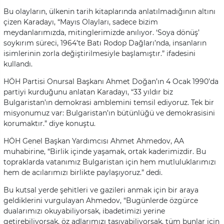
Bu olayların, ülkenin tarih kitaplarında anlatılmadığının altını
çizen Karadayı, “Mayıs Olayları, sadece bizim
meydanlarımızda, mitinglerimizde anılıyor. ‘Soya dönüş’
soykırım süreci, 1964’te Batı Rodop Dağları’nda, insanların
isimlerinin zorla değiştirilmesiyle başlamıştır.” ifadesini
kullandı.
HÖH Partisi Onursal Başkanı Ahmet Doğan’ın 4 Ocak 1990’da
partiyi kurduğunu anlatan Karadayı, “33 yıldır biz
Bulgaristan’ın demokrasi amblemini temsil ediyoruz. Tek bir
misyonumuz var: Bulgaristan’ın bütünlüğü ve demokrasisini
korumaktır.” diye konuştu.
HÖH Genel Başkan Yardımcısı Ahmet Ahmedov, AA
muhabirine, “Birlik içinde yaşamak, ortak kaderimizdir. Bu
topraklarda vatanımız Bulgaristan için hem mutluluklarımızı
hem de acılarımızı birlikte paylaşıyoruz.” dedi.
Bu kutsal yerde şehitleri ve gazileri anmak için bir araya
geldiklerini vurgulayan Ahmedov, “Bugünlerde özgürce
dualarımızı okuyabiliyorsak, ibadetimizi yerine
getirebiliyorsak, öz adlarımızı taşıyabiliyorsak, tüm bunlar için