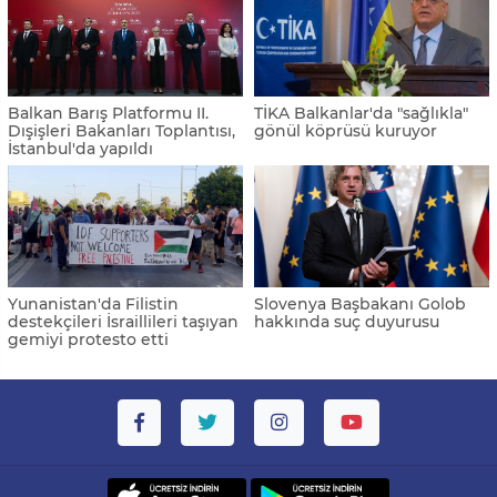
Balkan Barış Platformu II.
TİKA Balkanlar'da "sağlıkla"
Dışişleri Bakanları Toplantısı,
gönül köprüsü kuruyor
İstanbul'da yapıldı
Yunanistan'da Filistin
Slovenya Başbakanı Golob
destekçileri İsraillileri taşıyan
hakkında suç duyurusu
gemiyi protesto etti