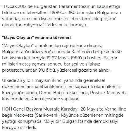
11 Ocak 2012’de Bulgaristan Parlamentosunun kabul ettiği
bildiride milletvekilleri, “1989’da 360 bini aşkın Bulgaristan
vatandaşının sınır dışı edilmesini ‘etnik temizlik girişimi’
olarak tanımlıyoruz.” ifadesini kullanmıştı.
“Mayıs Olayları” ve anma törenleri
“Mayıs Olayları” olarak anılan rejime karşı direniş,
Bulgaristan’ın kuzeydoğusundaki Kaolinovo bölgesinde 30
bin kişinin katılımıyla 19-27 Mayıs 1989’da başladı. Bulgar
milislerin ateş açması sonucu barışçıl ve silahsız
protestoculardan 9’u öldü, yüzlercesi gözaltına alındı.
Ülkede 33 yıldır mayısın ikinci yarısında geleneksel
düzenlenen anma etkinliklerinin en kapsamlı olanı ülkenin
kuzeydoğusunda, Demir Baba Tekkesi’nde, Pristoe, Medovetz
köylerinde ve Ruen ilçesinde yapılıyor.
HÖH Genel Başkanı Mustafa Karadayı, 28 Mayıs’ta Varna iline
bağlı Medovetz (Sarıkovanlı) köyünde düzenlenen mitingde
yaptığı konuşmada, “33 yıldır Bulgaristan’da demokrasiyi
koruyoruz.” dedi.