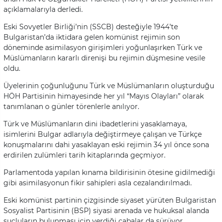
açıklamalarıyla derledi.
Eski Sovyetler Birliği’nin (SSCB) desteğiyle 1944’te
Bulgaristan’da iktidara gelen komünist rejimin son
döneminde asimilasyon girişimleri yoğunlaşırken Türk ve
Müslümanların kararlı direnişi bu rejimin düşmesine vesile
oldu.
Üyelerinin çoğunluğunu Türk ve Müslümanların oluşturduğu
HÖH Partisinin himayesinde her yıl “Mayıs Olayları” olarak
tanımlanan o günler törenlerle anılıyor.
Türk ve Müslümanların dini ibadetlerini yasaklamaya,
isimlerini Bulgar adlarıyla değiştirmeye çalışan ve Türkçe
konuşmalarını dahi yasaklayan eski rejimin 34 yıl önce sona
erdirilen zulümleri tarih kitaplarında geçmiyor.
Parlamentoda yapılan kınama bildirisinin ötesine gidilmediği
gibi asimilasyonun fikir sahipleri asla cezalandırılmadı.
Eski komünist partinin çizgisinde siyaset yürüten Bulgaristan
Sosyalist Partisinin (BSP) siyasi arenada ve hukuksal alanda
suçluların bulunması için verdiği çabalar da sürüyor.