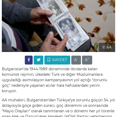
© AA
-
+
KAYDET
A
A
Bulgaristan’da 1944-1989 döneminde iktidarda kalan
komünist rejimin, ülkedeki Türk ve diğer Müslümanlara
uyguladığı asimilasyon kampanyasının yol açtığı “zorunlu
göç” nedeniyle yaşanan acılar hala hafızalardaki yerini
koruyor.​​​​
AA muhabiri, Bulgaristan’dan Türkiye’ye zorunlu göçün 34. yılı
dolayısıyla göçe giden süreci, göç dönemini ve sonrasında
“Mayıs Olayları” olarak tanımlanan ve o dönemi her yıl törenle
anan Hak ve Özgürlükler Hareketi (HÖH) Partisi yetkililerinin