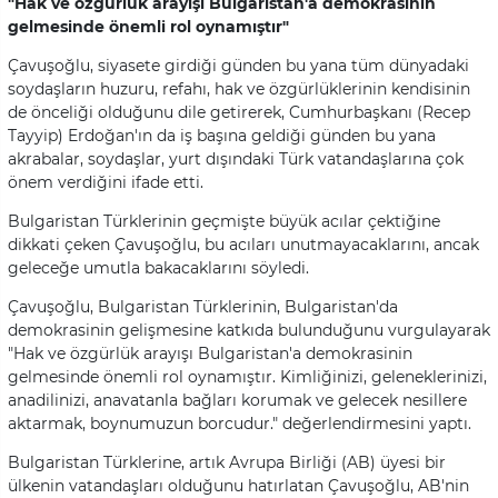
"Hak ve özgürlük arayışı Bulgaristan'a demokrasinin
gelmesinde önemli rol oynamıştır"
Çavuşoğlu, siyasete girdiği günden bu yana tüm dünyadaki
soydaşların huzuru, refahı, hak ve özgürlüklerinin kendisinin
de önceliği olduğunu dile getirerek, Cumhurbaşkanı (Recep
Tayyip) Erdoğan'ın da iş başına geldiği günden bu yana
akrabalar, soydaşlar, yurt dışındaki Türk vatandaşlarına çok
önem verdiğini ifade etti.
Bulgaristan Türklerinin geçmişte büyük acılar çektiğine
dikkati çeken Çavuşoğlu, bu acıları unutmayacaklarını, ancak
geleceğe umutla bakacaklarını söyledi.
Çavuşoğlu, Bulgaristan Türklerinin, Bulgaristan'da
demokrasinin gelişmesine katkıda bulunduğunu vurgulayarak
"Hak ve özgürlük arayışı Bulgaristan'a demokrasinin
gelmesinde önemli rol oynamıştır. Kimliğinizi, geleneklerinizi,
anadilinizi, anavatanla bağları korumak ve gelecek nesillere
aktarmak, boynumuzun borcudur." değerlendirmesini yaptı.
Bulgaristan Türklerine, artık Avrupa Birliği (AB) üyesi bir
ülkenin vatandaşları olduğunu hatırlatan Çavuşoğlu, AB'nin