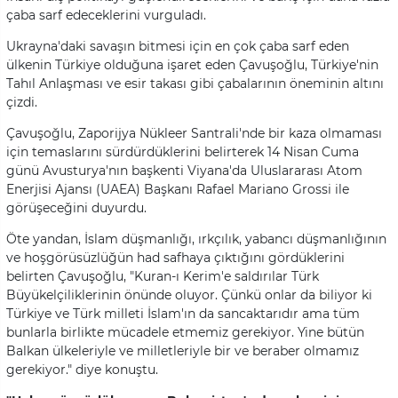
çaba sarf edeceklerini vurguladı.
Ukrayna'daki savaşın bitmesi için en çok çaba sarf eden
ülkenin Türkiye olduğuna işaret eden Çavuşoğlu, Türkiye'nin
Tahıl Anlaşması ve esir takası gibi çabalarının öneminin altını
çizdi.
Çavuşoğlu, Zaporijya Nükleer Santrali'nde bir kaza olmaması
için temaslarını sürdürdüklerini belirterek 14 Nisan Cuma
günü Avusturya'nın başkenti Viyana'da Uluslararası Atom
Enerjisi Ajansı (UAEA) Başkanı Rafael Mariano Grossi ile
görüşeceğini duyurdu.
Öte yandan, İslam düşmanlığı, ırkçılık, yabancı düşmanlığının
ve hoşgörüsüzlüğün had safhaya çıktığını gördüklerini
belirten Çavuşoğlu, "Kuran-ı Kerim'e saldırılar Türk
Büyükelçiliklerinin önünde oluyor. Çünkü onlar da biliyor ki
Türkiye ve Türk milleti İslam'ın da sancaktarıdır ama tüm
bunlarla birlikte mücadele etmemiz gerekiyor. Yine bütün
Balkan ülkeleriyle ve milletleriyle bir ve beraber olmamız
gerekiyor." diye konuştu.