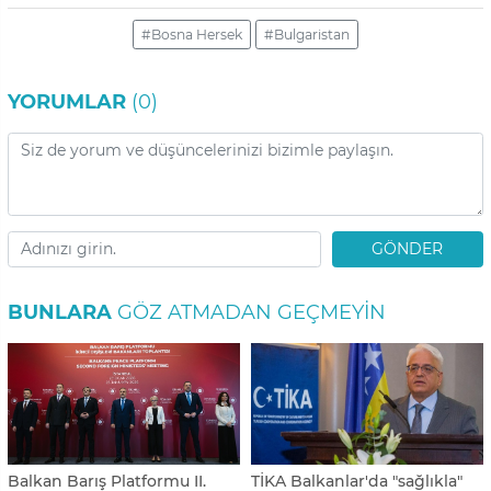
#Bosna Hersek
#Bulgaristan
YORUMLAR
(0)
GÖNDER
BUNLARA
GÖZ ATMADAN GEÇMEYIN
Balkan Barış Platformu II.
TİKA Balkanlar'da "sağlıkla"