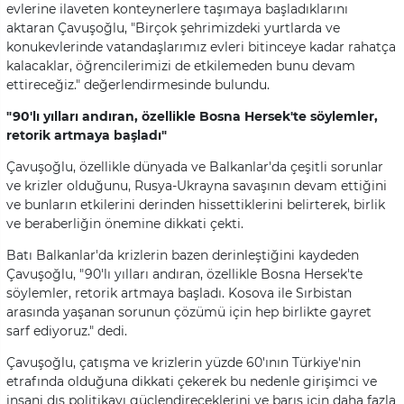
evlerine ilaveten konteynerlere taşımaya başladıklarını
aktaran Çavuşoğlu, "Birçok şehrimizdeki yurtlarda ve
konukevlerinde vatandaşlarımız evleri bitinceye kadar rahatça
kalacaklar, öğrencilerimizi de etkilemeden bunu devam
ettireceğiz." değerlendirmesinde bulundu.
"90'lı yılları andıran, özellikle Bosna Hersek'te söylemler,
retorik artmaya başladı"
Çavuşoğlu, özellikle dünyada ve Balkanlar'da çeşitli sorunlar
ve krizler olduğunu, Rusya-Ukrayna savaşının devam ettiğini
ve bunların etkilerini derinden hissettiklerini belirterek, birlik
ve beraberliğin önemine dikkati çekti.
Batı Balkanlar'da krizlerin bazen derinleştiğini kaydeden
Çavuşoğlu, "90'lı yılları andıran, özellikle Bosna Hersek'te
söylemler, retorik artmaya başladı. Kosova ile Sırbistan
arasında yaşanan sorunun çözümü için hep birlikte gayret
sarf ediyoruz." dedi.
Çavuşoğlu, çatışma ve krizlerin yüzde 60'ının Türkiye'nin
etrafında olduğuna dikkati çekerek bu nedenle girişimci ve
insani dış politikayı güçlendireceklerini ve barış için daha fazla