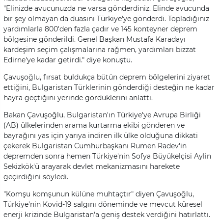
"Elinizde avucunuzda ne varsa gönderdiniz. Elinde avucunda
bir şey olmayan da duasını Türkiye'ye gönderdi. Topladığınız
yardımlarla 800'den fazla çadır ve 145 konteyner deprem
bölgesine gönderildi. Genel Başkan Mustafa Karadayı
kardeşim seçim çalışmalarına rağmen, yardımları bizzat
Edirne'ye kadar getirdi." diye konuştu.
Çavuşoğlu, fırsat buldukça bütün deprem bölgelerini ziyaret
ettiğini, Bulgaristan Türklerinin gönderdiği desteğin ne kadar
hayra geçtiğini yerinde gördüklerini anlattı.
Bakan Çavuşoğlu, Bulgaristan'ın Türkiye'ye Avrupa Birliği
(AB) ülkelerinden arama kurtarma ekibi gönderen ve
bayrağını yas için yarıya indiren ilk ülke olduğuna dikkati
çekerek Bulgaristan Cumhurbaşkanı Rumen Radev'in
depremden sonra hemen Türkiye'nin Sofya Büyükelçisi Aylin
Sekizkök'ü arayarak devlet mekanizmasını harekete
geçirdiğini söyledi.
"Komşu komşunun külüne muhtaçtır" diyen Çavuşoğlu,
Türkiye'nin Kovid-19 salgını döneminde ve mevcut küresel
enerji krizinde Bulgaristan'a geniş destek verdiğini hatırlattı.