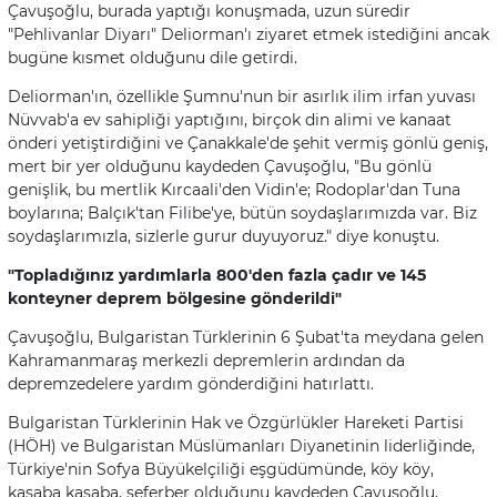
Çavuşoğlu, burada yaptığı konuşmada, uzun süredir
"Pehlivanlar Diyarı" Deliorman'ı ziyaret etmek istediğini ancak
bugüne kısmet olduğunu dile getirdi.
Deliorman'ın, özellikle Şumnu'nun bir asırlık ilim irfan yuvası
Nüvvab'a ev sahipliği yaptığını, birçok din alimi ve kanaat
önderi yetiştirdiğini ve Çanakkale'de şehit vermiş gönlü geniş,
mert bir yer olduğunu kaydeden Çavuşoğlu, "Bu gönlü
genişlik, bu mertlik Kırcaali'den Vidin'e; Rodoplar'dan Tuna
boylarına; Balçık'tan Filibe'ye, bütün soydaşlarımızda var. Biz
soydaşlarımızla, sizlerle gurur duyuyoruz." diye konuştu.
"Topladığınız yardımlarla 800'den fazla çadır ve 145
konteyner deprem bölgesine gönderildi"
Çavuşoğlu, Bulgaristan Türklerinin 6 Şubat'ta meydana gelen
Kahramanmaraş merkezli depremlerin ardından da
depremzedelere yardım gönderdiğini hatırlattı.
Bulgaristan Türklerinin Hak ve Özgürlükler Hareketi Partisi
(HÖH) ve Bulgaristan Müslümanları Diyanetinin liderliğinde,
Türkiye'nin Sofya Büyükelçiliği eşgüdümünde, köy köy,
kasaba kasaba, seferber olduğunu kaydeden Çavuşoğlu,