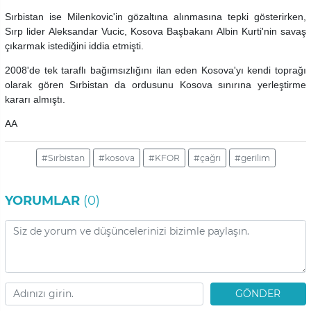
Sırbistan ise Milenkovic'in gözaltına alınmasına tepki gösterirken,
Sırp lider Aleksandar Vucic, Kosova Başbakanı Albin Kurti'nin savaş
çıkarmak istediğini iddia etmişti.
2008'de tek taraflı bağımsızlığını ilan eden Kosova'yı kendi toprağı
olarak gören Sırbistan da ordusunu Kosova sınırına yerleştirme
kararı almıştı.
AA
#Sırbistan
#kosova
#KFOR
#çağrı
#gerilim
YORUMLAR
(0)
GÖNDER