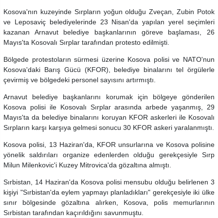
Kosova'nın kuzeyinde Sırpların yoğun olduğu Zveçan, Zubin Potok
ve Leposaviç belediyelerinde 23 Nisan'da yapılan yerel seçimleri
kazanan Arnavut belediye başkanlarının göreve başlaması, 26
Mayıs'ta Kosovalı Sırplar tarafından protesto edilmişti.
Bölgede protestoların sürmesi üzerine Kosova polisi ve NATO'nun
Kosova'daki Barış Gücü (KFOR), belediye binalarını tel örgülerle
çevirmiş ve bölgedeki personel sayısını artırmıştı.
Arnavut belediye başkanlarını korumak için bölgeye gönderilen
Kosova polisi ile Kosovalı Sırplar arasında arbede yaşanmış, 29
Mayıs'ta da belediye binalarını koruyan KFOR askerleri ile Kosovalı
Sırpların karşı karşıya gelmesi sonucu 30 KFOR askeri yaralanmıştı.
Kosova polisi, 13 Haziran'da, KFOR unsurlarına ve Kosova polisine
yönelik saldırıları organize edenlerden olduğu gerekçesiyle Sırp
Milun Milenkovic'i Kuzey Mitrovica'da gözaltına almıştı.
Sırbistan, 14 Haziran'da Kosova polisi mensubu olduğu belirlenen 3
kişiyi "Sırbistan'da eylem yapmayı planladıkları" gerekçesiyle iki ülke
sınır bölgesinde gözaltına alırken, Kosova, polis memurlarının
Sırbistan tarafından kaçırıldığını savunmuştu.