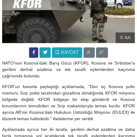
© AA
-
+
KAYDET
A
A
NATO'nun Kosova'daki Barış Gücü (KFOR), Kosova ve Sırbistan'a
gerilimi derhal azaltma ve tek taraflı eylemlerden kaçınma
çağrısında bulundu.
KFOR'un basınla paylaştığı açıklamada, "Dün üç Kosova polis
memuru Sırp polisi tarafından gözaltına alındığında KFOR misyonu
bölgede değildi. KFOR bölgeye bir ekip gönderdi ve Kosova
kurumlarının temsilcileri ve Sırp makamlarıyla temas kurdu. KFOR
ayrıca AB'nin Kosova'daki Hukukun Üstünlüğü Misyonu (EULEX) ile
düzenli temas halindedir." ifadelerine yer verildi.
Açıklamada ayrıca her iki tarafa, gerilimi derhal azaltma ve daha
fazla tırmanışa yol açabilecek tek taraflı eylemlerden kaçınma